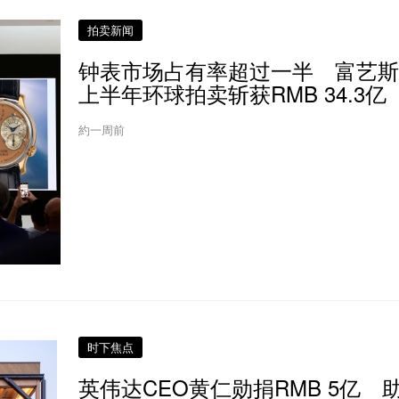
拍卖新闻
钟表市场占有率超过一半 富艺斯2
上半年环球拍卖斩获RMB 34.3亿
約一周前
时下焦点
英伟达CEO黄仁勋捐RMB 5亿 