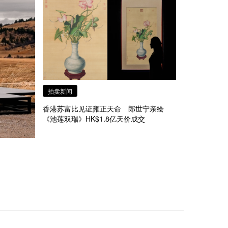
拍卖新闻
香港苏富比见证雍正天命 郎世宁亲绘
《池莲双瑞》HK$1.8亿天价成交
年烽烟
慈善拍卖估价2