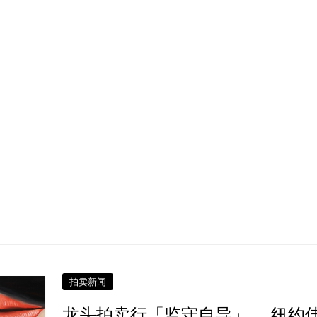
拍卖新闻
龙头拍卖行「监守自导」 纽约