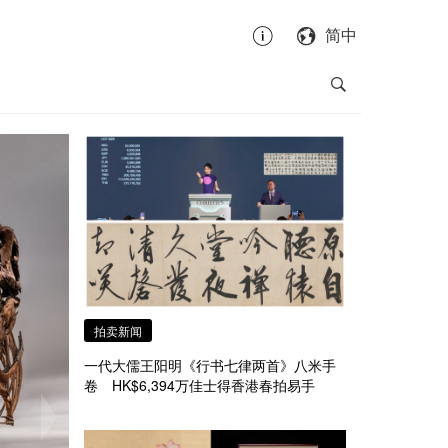
简中
拍卖新闻
一代大儒王阳明《行书七律两首》八米手
卷 HK$6,394万佳士得香港春拍易手