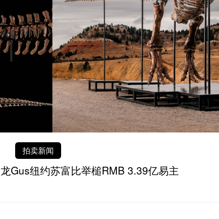
时下焦点
德赛》前的英雄史诗 七幅古典名作重现特洛伊十