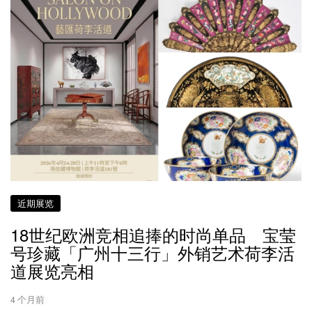
近期展览
18世纪欧洲竞相追捧的时尚单品 宝莹
号珍藏「广州十三行」外销艺术荷李活
道展览亮相
4 个月前