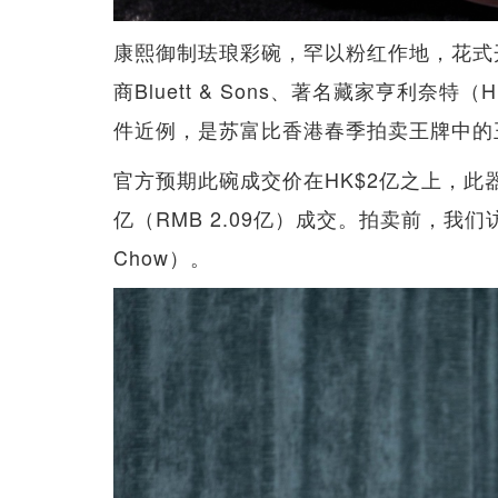
康熙御制珐琅彩碗，罕以粉红作地，花式
商Bluett & Sons、著名藏家亨利奈特
件近例，是苏富比香港春季拍卖王牌中的
官方预期此碗成交价在HK$2亿之上，此器亦
亿（RMB 2.09亿）成交。拍卖前，我们
Chow）。