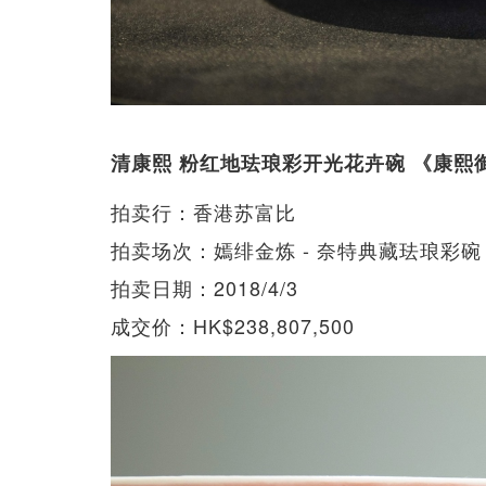
清康熙 粉红地珐琅彩开光花卉碗 《康熙
拍卖行：香港苏富比
拍卖场次：嫣绯金炼 - 奈特典藏珐琅彩碗
拍卖日期：2018/4/3
成交价：HK$238,807,500