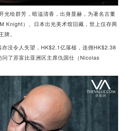
开光绘群芳，暗溢清香，出身显赫，为著名古董
（HM Knight）、日本出光美术馆旧藏，世上仅存两
王牌。
没令人失望，HK$2.1亿落槌，连佣HK$2.38
访问了苏富比亚洲区主席仇国仕（Nicolas