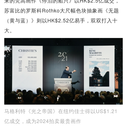
来的梵高画作《停泊的船只》以HK$2.5亿成交，
苏富比的罗斯科Rothko大尺幅色块抽象画《无题
（黄与蓝）》则以HK$2.52亿易手，双双打入十
大。
马格利特《光之帝国》在纽约佳士得以US$1.21
亿成交，成为2024拍卖最贵画作