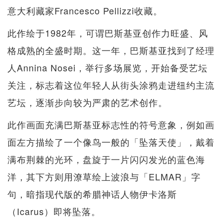
意大利藏家Francesco Pellizzi收藏。
此作绘于1982年，可谓巴斯基亚创作力旺盛、风
格成熟的全盛时期。这一年，巴斯基亚找到了经理
人Annina Nosei，举行多场展览，开始备受艺坛
关注，标志着这位年轻人从街头涂鸦走进纽约主流
艺坛，逐渐步向较为严肃的艺术创作。
此作画面充满巴斯基亚标志性的符号意象，例如画
面左方描绘了一个像鸟一般的「坠落天使」，戴着
满布荆棘的光环，盘旋于一片闪闪发光的蓝色海
洋，其下方则用潦草绘上波浪与「ELMAR」字
句，暗指现代版的希腊神话人物伊卡洛斯
（Icarus）即将坠落。