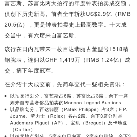
富艺斯、苏富比两大拍行的年度钟表拍卖成交额，
俱创下历史新高。前者全年斩获US$2.9亿（RMB
20.5亿），更是钟表拍卖史上最高数字。十大成
交当中，有六席来自富艺斯。
该行在日内瓦带来一枚百达翡丽古董型号1518精
钢腕表，连佣以CHF 1,419万（RMB 1.24亿）成
交，摘下年度冠军。
在介绍十大成交前，先简单交代一些相关资讯：
以拍卖行划分，富艺斯占6席，苏富比占3席，余下一席
则来自专营奢侈品拍卖的Monaco Legend Auctions
以品牌划分，百达翡丽（Patek Philippe）占3席；F.P.
Journe、劳力士（Rolex）各占2席、余下3席分别是
Audemars Piguet（AP）、宝玑（Breguet）及卡地亚
（Cartier）
以拍卖地点划分，5席来自日内瓦、2席来自纽约，余下3