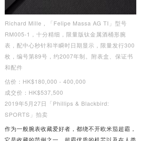
Richard Mille，「Felipe Massa AG TI」型号
RM005-1，十分精细，限量版钛金属酒桶形腕
表，配中心秒针和半瞬时日期显示，限量发行300
枚，编号第89号，约2007年制。附表盒、保证书
和配件
估价：HK$180,000 - 400,000
成交价：HK$537,500
2019年5月27日「Phillips & Blackbird:
SPORTS」拍卖
作为一般腕表收藏爱好者，都绕不开欧米茄超霸，
它是收藏的范例之一。超霸优质的机芯以及在人类