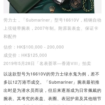
劳力士，「Submariner」型号16610V，精钢自动
上弦链带腕表，2007年制。附原装表盒、保证卡
和配件
估价：HK$100,000 - 200,000
成交价：HK$125,000
2019年5月28日「名表荟萃—香港VIII」拍卖
以这款型号为16610V的劳力士绿水鬼为例，差不
多以12万港币成交。「Submariner」腕表最初推
出时是为潜水员而设，但后来逐渐成为日常佩戴的
腕表。其考究的表盘、表圈、表冠护肩及其他细节