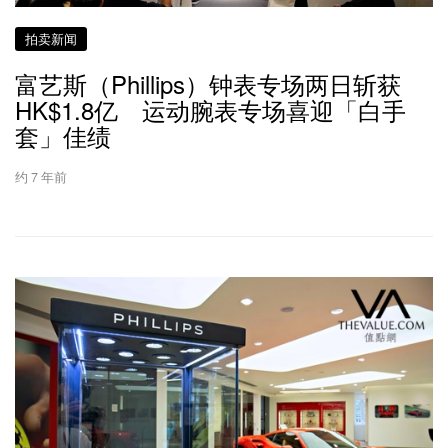
拍卖新闻
富艺斯（Phillips）钟表专场两日斩获
HK$1.8亿 运动腕表专场喜迎「白手
套」佳绩
约 7 年前