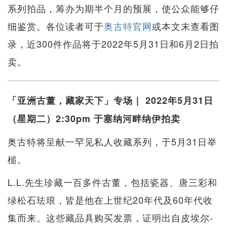
系列拍品，筹办为期半个月的预展，使公众能够仔
细鉴赏。各位读者可于
奥古特官网
或本文末查看图
录，近300件作品将于2022年5月31日和6月2日拍
卖。
「亚洲古董，藏家天下」专场｜ 2022年5月31日
（星期二）2:30pm 于塞纳河畔纳伊拍卖
奥古特将呈献一罕见私人收藏系列，于5月31日举
槌。
L.L.先生珍藏一百多件古董，包括瓷器、唐三彩和
绿松石珐琅，皆是他在上世纪20年代及60年代收
集而来。这些藏品具购买发票，证明出自皮埃尔-