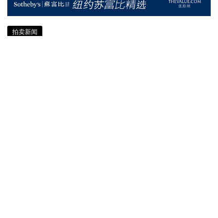
拍卖新闻
9月纽约秋拍 苏富比精品曝光（含拍
卖日程）
接近 8 年前