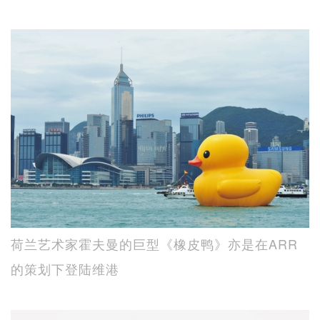
荷兰艺术家霍夫曼的巨型《橡皮鸭》亦是在ARR
的策划下登陆维港