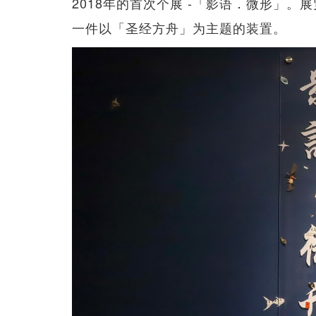
2018年的首次个展 -「影语．微形」
一件以「圣经方舟」为主题的装置。