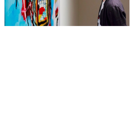
拍卖新闻
为一幅巴斯基亚一掷亿金的男人
约 9 年前