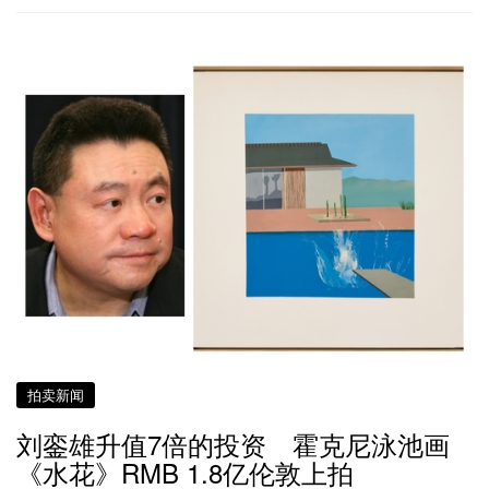
拍卖新闻
刘銮雄升值7倍的投资 霍克尼泳池画
《水花》RMB 1.8亿伦敦上拍