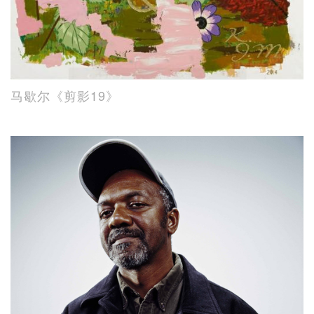
马歇尔《剪影19》