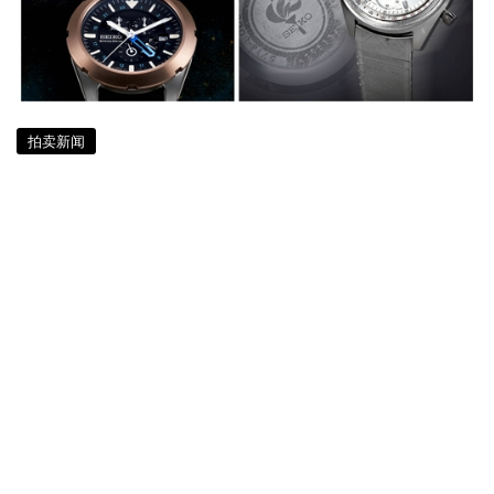
拍卖新闻
穿梭奥运、电影、太空之间 精工珍罕
表款登陆邦瀚斯网拍
约 6 年前