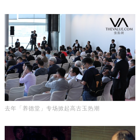
去年「养德堂」专场掀起高古玉热潮