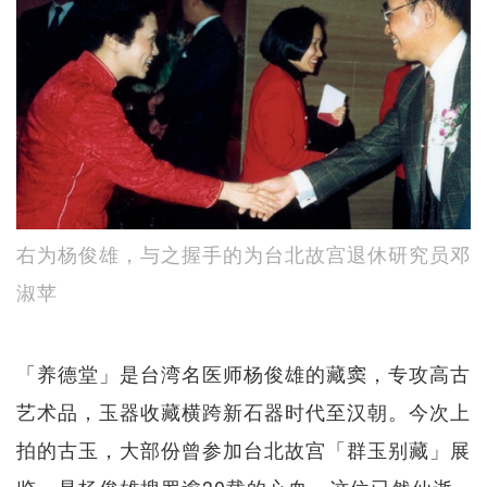
右为杨俊雄，与之握手的为台北故宫退休研究员邓
淑苹
「养德堂」是台湾名医师杨俊雄的藏窦，专攻高古
艺术品，玉器收藏横跨新石器时代至汉朝。今次上
拍的古玉，大部份曾参加台北故宫「群玉别藏」展
览，是杨俊雄搜罗逾30载的心血。这位已然仙逝