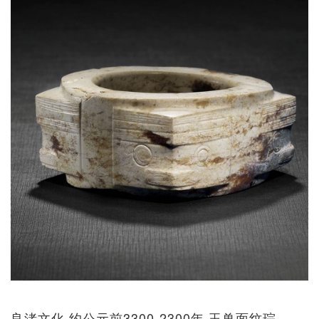
良渚文化 约公元前3300-2300年 玉兽面纹琮