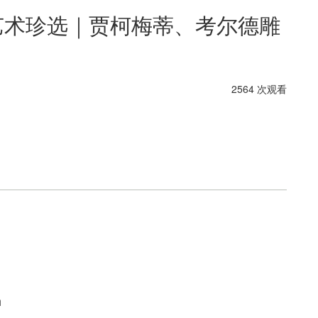
当代艺术珍选｜贾柯梅蒂、考尔德雕
2564 次观看
m