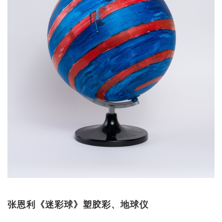
张恩利《迷彩球》塑胶彩、地球仪