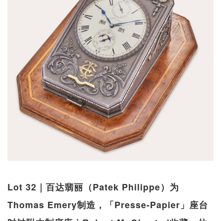
Lot 32｜百达翡丽（Patek Philippe）为
Thomas Emery制造，「Presse-Papier」座台