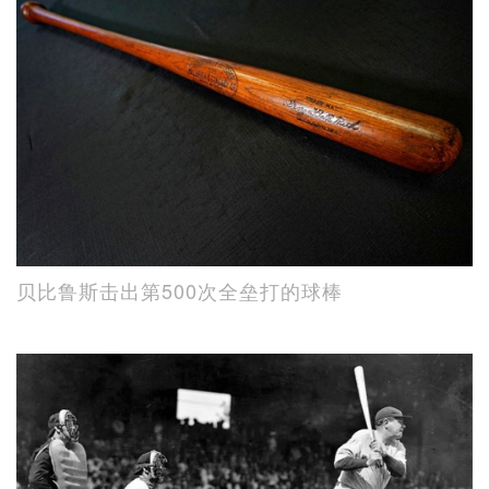
贝比鲁斯击出第500次全垒打的球棒