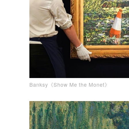
Banksy《Show Me the Monet》