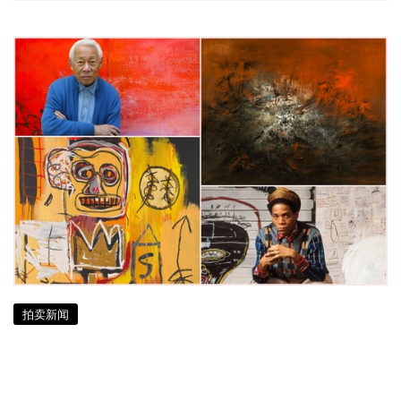
拍卖新闻
赵无极、巴斯基亚并驾齐驱 佳士得的
现当代艺术盛宴