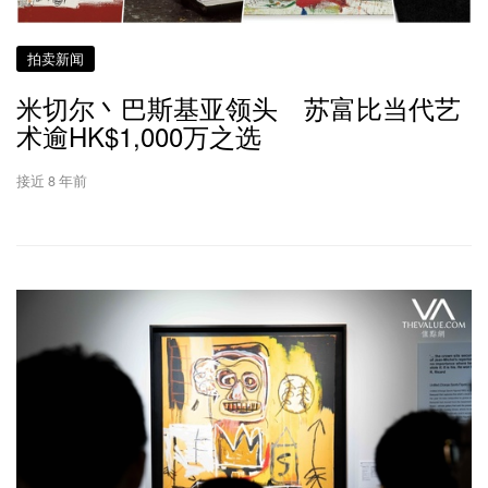
拍卖新闻
米切尔丶巴斯基亚领头 苏富比当代艺
术逾HK$1,000万之选
接近 8 年前