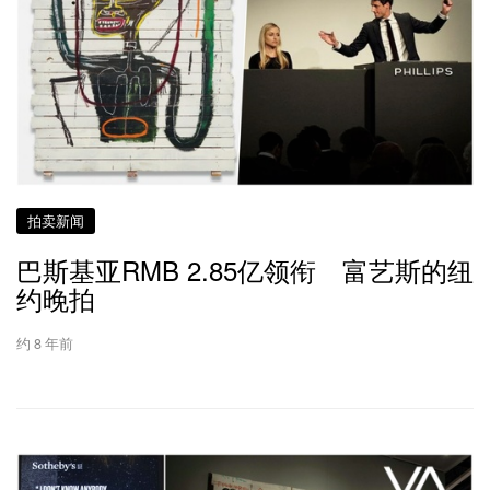
拍卖新闻
巴斯基亚RMB 2.85亿领衔 富艺斯的纽
约晚拍
约 8 年前