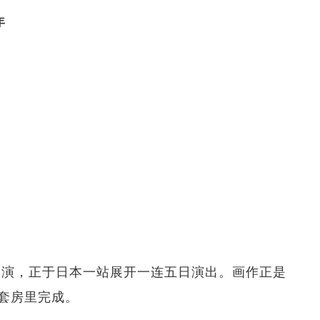
年
球巡演，正于日本一站展开一连五日演出。画作正是
套房里完成。