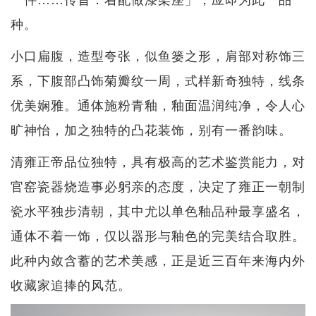
种。
小口扁腹，造型夸张，似鱼篓之形，肩部对称饰三
系，下腹部凸饰菊瓣纹一周，式样新奇独特，线条
优美娴雅。通体施粉青釉，釉面温润纯净，令人心
旷神怡，加之独特的凸花装饰，别有一番韵味。
清雍正帝品位独特，具有极高的艺术鉴赏能力，对
官窑瓷器烧造事必躬亲的态度，决定了雍正一朝制
瓷水平独步清朝，其中尤以单色釉品种最享盛名，
通体不着一饰，仅以器形与釉色的完美结合取胜。
此种内敛含蓄的艺术美感，正是近三百年来海内外
收藏家追捧的风范。