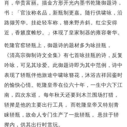
肖，华贵富丽。描金方形开光内墨书乾隆御题诗，
书：「官汝称名品，新瓶制更嘉。随行供啸咏，沿
路撷芳华。挂处轻车称，簪来野卉斜。红尘安得
近，香籁度帷纱。」体现了皇家制器的雍容奢华。
乾隆官窑轿瓶上，御题诗的题材多为咏挂瓶，
《清高宗御制诗文全集》有七首咏挂瓶的诗，反复
吟咏，可见其珍爱。此御题诗即为其中范例，诗中
表现了轿瓶伴他旅途中啸咏簪花，沐浴吉祥回銮时
的愉快心情。乾隆皇帝在位六十年，一生中六下江
南，四次东巡， 每年秋天还要到木兰围场打猎，
轿撵是他的主要出行工具， 而乾隆皇帝又特别青
睐轿瓶，故命人专门生产了一批轿瓶， 悬挂于轿
撵内，供其出行时赏玩。