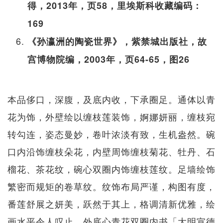
得，2013年，页58，里埃斯科收藏编码：
169
《孙瀛洲的陶瓷世界》，紫禁城出版社，故
宫博物院编，2003年，页64-65，图26
本品侈口，深腹，及底内收，下承圈足。通体以青
花为饰，外壁绘以缠枝莲装饰，婀娜妍丽，缠枝宛
转勾连，姿态曼妙，卷叶浓淡有致，生机盎然。碗
口内沿饰缠枝朵花，内壁周饰缠枝菊花、牡丹、石
榴花、茶花纹，碗心双圈内饰缠枝莲纹。足墙绘饰
繁密而规矩的卷草纹。纹饰布局严谨，构图有度，
番莲舒展之妍美，跃然于其上，格调清新优雅，绘
画水平令人叹止。外底心青花双圈内书「大明宣德