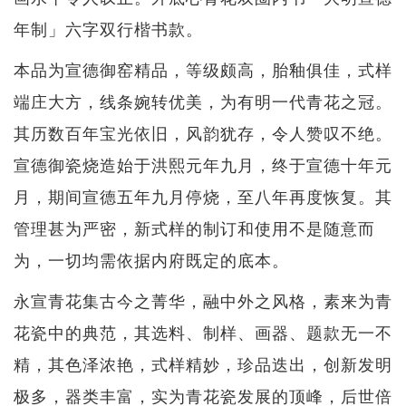
年制」六字双行楷书款。
本品为宣德御窑精品，等级颇高，胎釉俱佳，式样
端庄大方，线条婉转优美，为有明一代青花之冠。
其历数百年宝光依旧，风韵犹存，令人赞叹不绝。
宣德御瓷烧造始于洪熙元年九月，终于宣德十年元
月，期间宣德五年九月停烧，至八年再度恢复。其
管理甚为严密，新式样的制订和使用不是随意而
为，一切均需依据内府既定的底本。
永宣青花集古今之菁华，融中外之风格，素来为青
花瓷中的典范，其选料、制样、画器、题款无一不
精，其色泽浓艳，式样精妙，珍品迭出，创新发明
极多，器类丰富，实为青花瓷发展的顶峰，后世倍