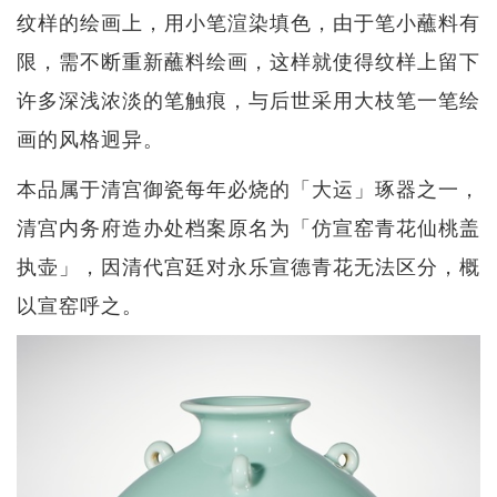
纹样的绘画上，用小笔渲染填色，由于笔小蘸料有
限，需不断重新蘸料绘画，这样就使得纹样上留下
许多深浅浓淡的笔触痕，与后世采用大枝笔一笔绘
画的风格迥异。
本品属于清宫御瓷每年必烧的「大运」琢器之一，
清宫内务府造办处档案原名为「仿宣窑青花仙桃盖
执壶」，因清代宫廷对永乐宣德青花无法区分，概
以宣窑呼之。