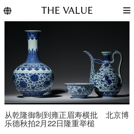
THE VALUE
从乾隆御制到雍正眉寿横批 北京博
乐德秋拍2月22日隆重举槌