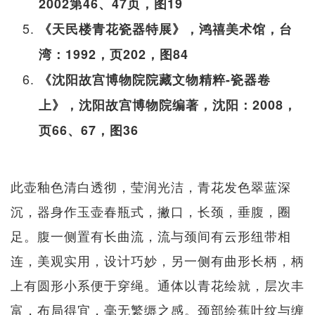
2002第46、47页，图19
《天民楼青花瓷器特展》，鸿禧美术馆，台
湾：1992，页202，图84
《沈阳故宫博物院院藏文物精粹-瓷器卷
上》，沈阳故宫博物院编著，沈阳：2008，
页66、67，图36
此壶釉色清白透彻，莹润光洁，青花发色翠蓝深
沉，器身作玉壶春瓶式，撇口，长颈，垂腹，圈
足。腹一侧置有长曲流，流与颈间有云形纽带相
连，美观实用，设计巧妙，另一侧有曲形长柄，柄
上有圆形小系便于穿绳。通体以青花绘就，层次丰
富，布局得宜，毫无繁缛之感。颈部绘蕉叶纹与缠