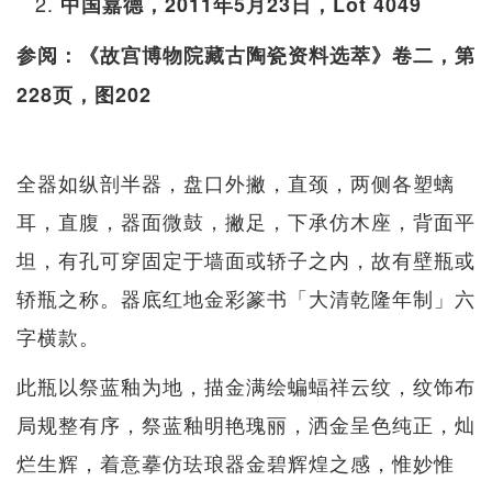
中国嘉德，2011年5月23日，Lot 4049
参阅：《故宫博物院藏古陶瓷资料选萃》卷二，第
228页，图202
全器如纵剖半器，盘口外撇，直颈，两侧各塑螭
耳，直腹，器面微鼓，撇足，下承仿木座，背面平
坦，有孔可穿固定于墙面或轿子之内，故有壁瓶或
轿瓶之称。器底红地金彩篆书「大清乾隆年制」六
字横款。
此瓶以祭蓝釉为地，描金满绘蝙蝠祥云纹，纹饰布
局规整有序，祭蓝釉明艳瑰丽，洒金呈色纯正，灿
烂生辉，着意摹仿珐琅器金碧辉煌之感，惟妙惟