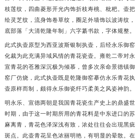
枝莲纹，四曲菱形开光内饰折枝寿桃、枇杷。壶把
绘灵芝纹，流身饰卷草纹，圈足外墙饰以波涛纹，
底部落「大清乾隆年制」六字纂书款，字体规整。
此式执壶原型为西亚波斯银制执壶，后经永乐御窑
化裁为此充满异域风情的青花瓷壶。雍乾二帝对永
宣青花的苍雅深沉极为倾慕，曾多次亲命景德镇御
窑厂仿烧，此式执壶既是乾隆御窑摹仿永乐青花执
壶原样而制，颇得永乐御瓷纤巧柔美之风姿神韵。
明永乐、宣德两朝是我国青花瓷生产史上的鼎盛世
时期，由于这一时期所用的青花料是中东进口的苏
麻离青，青花色泽深浅有致，浓处往往会出现黑疵
斑点。此壶青花呈色浓丽明艳，有明显的晕散。在