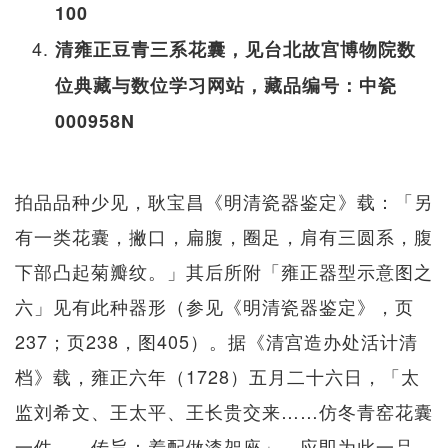
100
清雍正豆青三系花囊，见台北故宫博物院数
位典藏与数位学习网站，藏品编号：中瓷
000958N
拍品品种少见，耿宝昌《明清瓷器鉴定》载：「另
有一类花囊，撇口，扁腹，圈足，肩有三圆系，腹
下部凸起菊瓣纹。」其后所附「雍正器型示意图之
六」见有此种器形（参见《明清瓷器鉴定》，页
237；页238，图405）。据《清宫造办处活计清
档》载，雍正六年（1728）五月二十六日，「太
监刘希文、王太平、王长贵交来……仿冬青窑花囊
一件……传旨：着配做漆架座」，应即为此一品