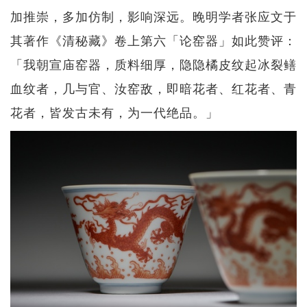
加推崇，多加仿制，影响深远。晚明学者张应文于
其著作《清秘藏》卷上第六「论窑器」如此赞评：
「我朝宣庙窑器，质料细厚，隐隐橘皮纹起冰裂鳝
血纹者，几与官、汝窑敌，即暗花者、红花者、青
花者，皆发古未有，为一代绝品。」