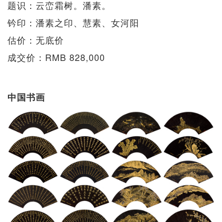
题识：云峦霜树。潘素。
钤印：潘素之印、慧素、女河阳
估价：无底价
成交价：RMB 828,000
中国书画