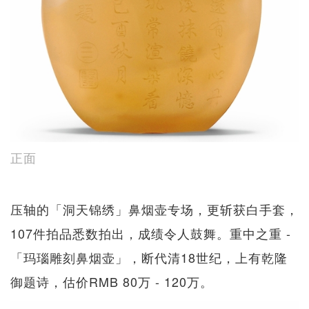
正面
压轴的「洞天锦绣」鼻烟壶专场，更斩获白手套，
107件拍品悉数拍出，成绩令人鼓舞。重中之重 -
「玛瑙雕刻鼻烟壶」，断代清18世纪，上有乾隆
御题诗，估价RMB 80万 - 120万。