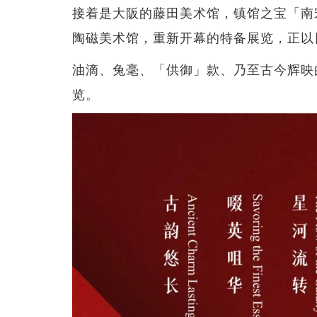
接着是大阪的藤田美术馆，镇馆之宝「南
陶磁美术馆，重新开幕的特备展览，正以
油滴、兔毫、「供御」款、乃至古今辉映
览。