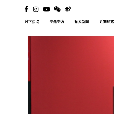
时下焦点
专题专访
拍卖新闻
近期展览