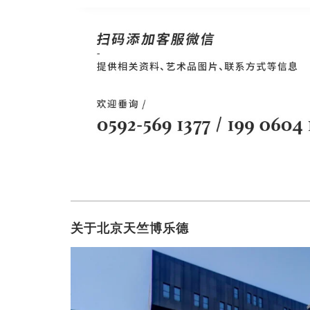
关于北京天竺博乐德