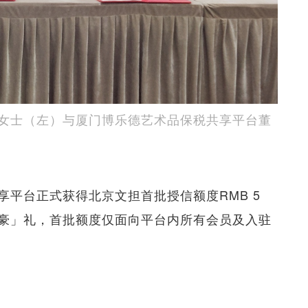
女士（左）与厦门博乐德艺术品保税共享平台董
平台正式获得北京文担首批授信额度RMB 5
豪」礼，首批额度仅面向平台内所有会员及入驻