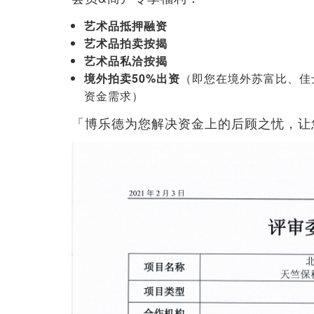
艺术品抵押融资
艺术品拍卖按揭
艺术品私洽按揭
（即您在境外苏富比、佳
境外拍卖50%出资
资金需求）
「博乐德为您解决资金上的后顾之忧，让