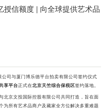
亿授信额度 | 向全球提供艺术品
股有限公司与厦门博乐德平台拍卖有限公司签约仪式
正式在
签约落地。
共享平台
北京天竺综合保税区
与北京文投国际控股有限公司共同打造，旨在面
个为所有艺术品商户及藏家全方位解决多重难题