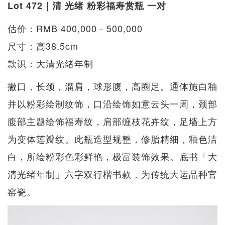
Lot 472｜清 光绪 粉彩福寿赏瓶 一对
估价：RMB 400,000 - 500,000
尺寸：高38.5cm
款识：大清光绪年制
撇口，长颈，溜肩，球形腹，高圈足。通体施白釉
并以粉彩绘制纹饰，口沿绘饰如意云头一周，颈部
腹部主题绘饰福寿纹，肩部缠枝花卉纹，足墙上方
为变体莲瓣纹。此瓶造型规整，修胎精细，釉色洁
白，所绘粉彩色彩鲜艳，极富装饰效果。底书「大
清光绪年制」六字双行楷书款，为传统大运品种官
窑瓷。