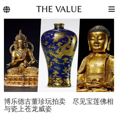
THE VALUE
博乐德古董珍玩拍卖 尽见宝莲佛相
与瓷上苍龙威姿