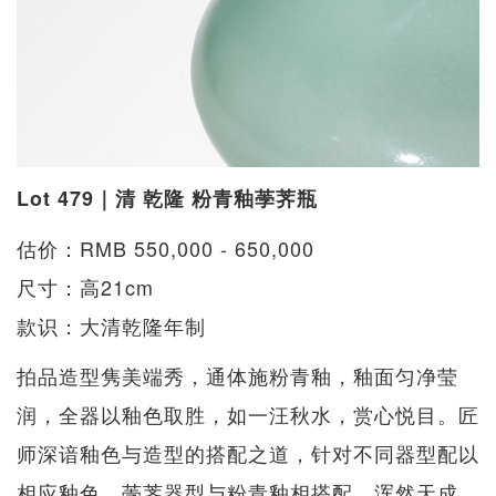
Lot 479｜清 乾隆 粉青釉荸荠瓶
估价：RMB 550,000 - 650,000
尺寸：高21cm
款识：大清乾隆年制
拍品造型隽美端秀，通体施粉青釉，釉面匀净莹
润，全器以釉色取胜，如一汪秋水，赏心悦目。匠
师深谙釉色与造型的搭配之道，针对不同器型配以
相应釉色，荸荠器型与粉青釉相搭配，浑然天成。