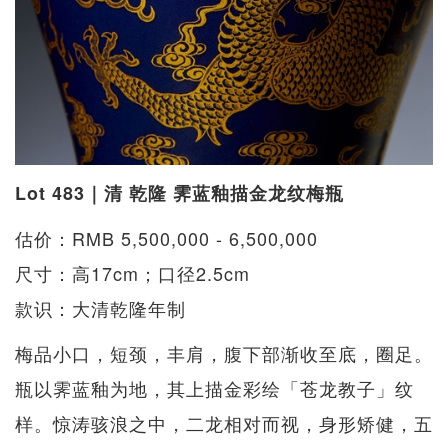
Lot 483｜清 乾隆 霁蓝釉描金龙纹梅瓶
估价：RMB 5,500,000 - 6,500,000
尺寸：高17cm；口径2.5cm
款识：大清乾隆年制
梅品小口，短颈，丰肩，腹下部渐收至底，圈足。
瓶以霁蓝釉为地，其上描金彩绘「苍龙教子」纹
样。惊涛骇浪之中，二龙相对而视，身形矫健，五