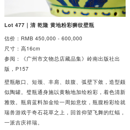
Lot 477｜清 乾隆 黄地粉彩狮纹壁瓶
估价：RMB 450,000 - 600,000
尺寸：高16cm
参阅：《广州市文物总店藏品集》岭南出版社出
版，P157
壁瓶敞口、短颈、丰肩、鼓腹、弧壁下敛，造型颇
似陶罐。璧瓶通身施以黄釉地加绘粉彩，着色清新
雅致。瓶肩蓝料加金绘一周如意纹，瓶腹粉彩绘就
瑞兽游戏于奇石花草之上，回首仰望飞舞的红蝠，
一派吉庆祥瑞。