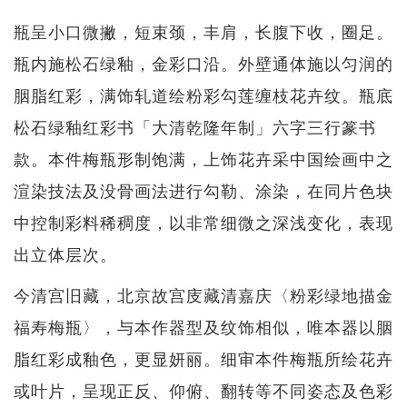
瓶呈小口微撇，短束颈，丰肩，长腹下收，圈足。
瓶内施松石绿釉，金彩口沿。外壁通体施以匀润的
胭脂红彩，满饰轧道绘粉彩勾莲缠枝花卉纹。瓶底
松石绿釉红彩书「大清乾隆年制」六字三行篆书
款。本件梅瓶形制饱满，上饰花卉采中国绘画中之
渲染技法及没骨画法进行勾勒、涂染，在同片色块
中控制彩料稀稠度，以非常细微之深浅变化，表现
出立体层次。
今清宫旧藏，北京故宫庋藏清嘉庆〈粉彩绿地描金
福寿梅瓶〉，与本作器型及纹饰相似，唯本器以胭
脂红彩成釉色，更显妍丽。细审本件梅瓶所绘花卉
或叶片，呈现正反、仰俯、翻转等不同姿态及色彩