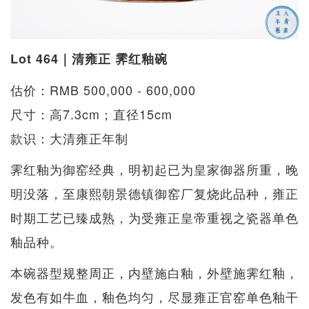
Lot 464｜清雍正 霁红釉碗
估价：RMB 500,000 - 600,000
尺寸：高7.3cm；直径15cm
款识：大清雍正年制
霁红釉为御窑经典，明初起已为皇家御器所重，晚
明没落，至康熙朝景德镇御窑厂复烧此品种，雍正
时期工艺已臻成熟，为受雍正皇帝重视之瓷器单色
釉品种。
本碗器型规整周正，内壁施白釉，外壁施霁红釉，
发色有如牛血，釉色均匀，尽显雍正官窑单色釉干