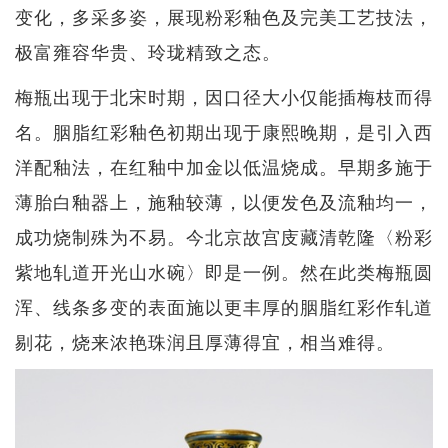
变化，多采多姿，展现粉彩釉色及完美工艺技法，
极富雍容华贵、玲珑精致之态。
梅瓶出现于北宋时期，因口径大小仅能插梅枝而得
名。胭脂红彩釉色初期出现于康熙晚期，是引入西
洋配釉法，在红釉中加金以低温烧成。早期多施于
薄胎白釉器上，施釉较薄，以便发色及流釉均一，
成功烧制殊为不易。今北京故宫庋藏清乾隆〈粉彩
紫地轧道开光山水碗〉即是一例。然在此类梅瓶圆
浑、线条多变的表面施以更丰厚的胭脂红彩作轧道
剔花，烧来浓艳珠润且厚薄得宜，相当难得。