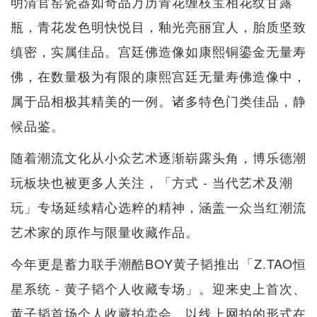
明清官窑瓷器如奇品万历青花缠枝宝相花纹甘露
瓶，青花发色明快悦目，釉光亮丽宜人，胎质坚致
缜密，实属佳品。宫廷佛造像如康熙铜鎏金无量寿
佛，在数量极为有限的康熙宫廷无量寿佛造像中，
属于品相极其精美的一例。诸多特色门类佳品，静
候品鉴。
随着潮流文化从小众艺术逐渐崭露头角，博乐德潮
玩板块也被更多人关注，「方式 - 当代艺术及潮
玩」专场延续精心选粹的精神，涵盖一众当红潮流
艺术家的原作与限量收藏作品。
今年更是蓄力联手潮酷BOY黄子韬推出「Z.TAO恒
星系统 - 黄子韬个人收藏专场」。迎来史上首次、
黄子韬首场个人收藏拍卖会，以线上网拍的形式在