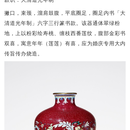
撇口，束颈，溜肩鼓腹，平底圈足，圈足内书「大
清道光年制」六字三行篆书款。该器通体翠绿粉
地，上以粉彩绘寿桃、缠枝西番莲纹，腹部金彩书
双喜，寓意年年（莲莲）有喜，应为婚庆专用大内
传旨传办烧造。