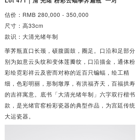
Lot 471｜清 光绪 粉彩云蝠荸荠扁瓶 一对
估价：RMB 280,000 - 350,000
尺寸：高33cm
款识：大清光绪年制
荸荠瓶直口长颈，硕腹圆鼓，圈足。口沿和足部分
别为如意云头纹和变体莲瓣纹，口沿描金，通体粉
彩绘霓彩祥云及密而对称的近百只蝙蝠，绘工精
细，色彩明丽，形制墩厚，有洪福齐天，百福拱寿
的吉祥寓意。底书「大清光绪年制」六字双行楷书
款，是光绪官窑粉彩瓷器的典型作品，为宫廷传统
大运瓷器。