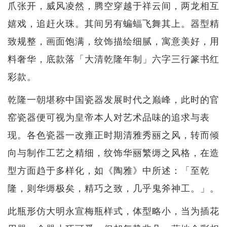
爪张开，威风凌然，腾空穿越于祥云间，两龙相互
嬉戏，追赶火珠。其间另有蝙蝠飞舞其上。器型精
致规整，画面饱满，纹饰描绘细腻，寓意美好，用
料奢华，底款落「大清乾隆年制」六字三行篆书红
彩款。
乾隆一朝堪称中国瓷器发展时代之巅峰，此时的官
窑瓷器便可视为皇帝本人对艺术品味的追求与表
现。各色瓷器一改雍正时期清雅秀丽之风，转而倾
向与制作工艺之精细，纹饰华丽繁缛之风格，在造
型方面趋于多样化，如《陶雅》中所述：「至乾
隆，则华缛极矣，精巧之致，几乎鬼斧神工。」。
此瓶形仿大明永宣梅瓶样式，体型略小，当为插花