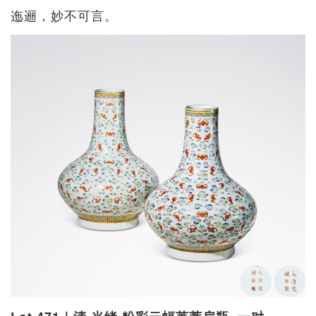
迤逦，妙不可言。