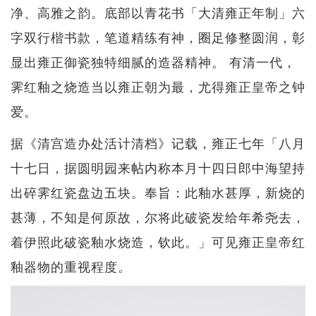
净、高雅之韵。底部以青花书「大清雍正年制」六
字双行楷书款，笔道精练有神，圈足修整圆润，彰
显出雍正御瓷独特细腻的造器精神。 有清一代，
霁红釉之烧造当以雍正朝为最，尤得雍正皇帝之钟
爱。
据《清宫造办处活计清档》记载，雍正七年「八月
十七日，据圆明园来帖内称本月十四日郎中海望持
出碎霁红瓷盘边五块。奉旨：此釉水甚厚，新烧的
甚薄，不知是何原故，尔将此破瓷发给年希尧去，
着伊照此破瓷釉水烧造，钦此。」可见雍正皇帝红
釉器物的重视程度。