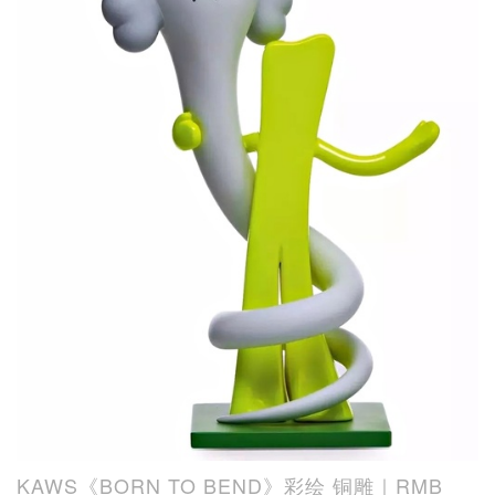
KAWS《BORN TO BEND》彩绘 铜雕｜RMB