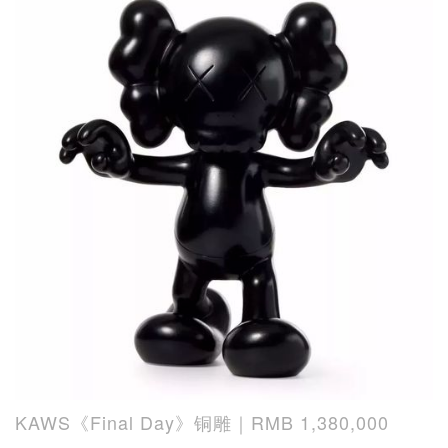
KAWS《Final Day》铜雕｜RMB 1,380,000