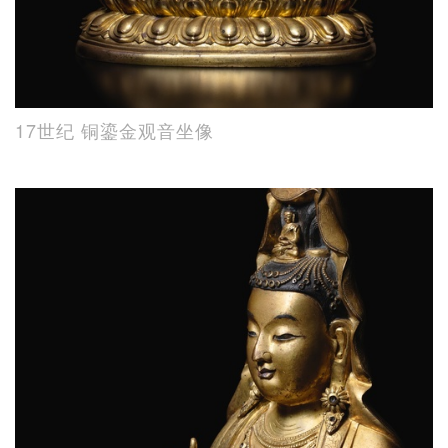
17世纪 铜鎏金观音坐像