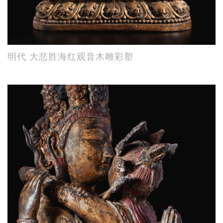
明代 大悲胜海红观音木雕彩塑