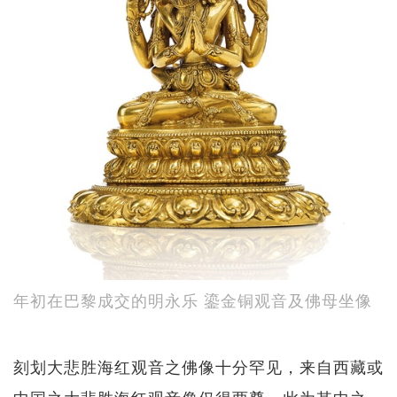
年初在巴黎成交的明永乐 鎏金铜观音及佛母坐像
刻划大悲胜海红观音之佛像十分罕见，来自西藏或
中国之大悲胜海红观音像仅得两尊，此为其中之