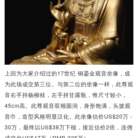
上回为大家介绍过的17世纪 铜鎏金观音坐像，成
为此场成交第三位。与第二位的坐像一样，此尊观
音右手持杨柳枝，左手持甘露瓶，惟尺寸较小，
45cm高。此尊观音双颊圆润，身形饱满，头披观
音巾，造型风格明显汉化。此坐像估价US$20万 -
30万，最终以US$38万下槌，接近估价2倍，连佣
成交价US$47万（RMB 335万）。