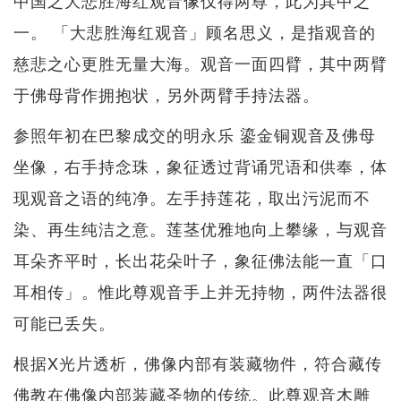
一。 「大悲胜海红观音」顾名思义，是指观音的
慈悲之心更胜无量大海。观音一面四臂，其中两臂
于佛母背作拥抱状，另外两臂手持法器。
参照年初在巴黎成交的明永乐 鎏金铜观音及佛母
坐像，右手持念珠，象征透过背诵咒语和供奉，体
现观音之语的纯净。左手持莲花，取出污泥而不
染、再生纯洁之意。莲茎优雅地向上攀缘，与观音
耳朵齐平时，长出花朵叶子，象征佛法能一直「口
耳相传」。惟此尊观音手上并无持物，两件法器很
可能已丢失。
根据X光片透析，佛像内部有装藏物件，符合藏传
佛教在佛像内部装藏圣物的传统。此尊观音木雕