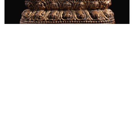
明宣德 木雕彩塑大悲胜海红观音像
拍品编号：329
高度：55.9cm
来源：
美国私人藏家收藏（传）
Stuart Perrin（1942年生）收藏
Arnold Lieberman，纽约，至1981年
Jeffrey Novick 收藏，至1983年
Douglas Rosestone 收藏，至1996年
Bruce Gordon 医生收藏，至2004年
美国私人收藏