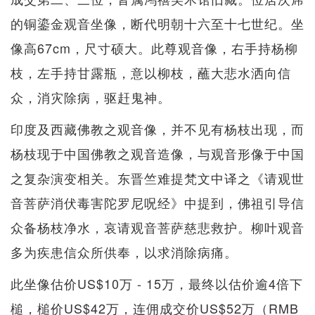
的铜鎏金观音坐像，断代明朝十六至十七世纪。坐
像高67cm，尺寸硕大。此尊观音像，右手持杨柳
枝，左手持甘露瓶，意以柳枝，蘸大悲水洒向信
众，消灾除病，驱赶鬼神。
印度及西藏佛教之观音像，并不见有杨枝出现，而
杨枝现于中国佛教之观音造像，与观音形像于中国
之复杂演变相关。东晋竺难提梵文中译之《请观世
音菩萨消伏毒害陀罗尼呪经》中提到，佛祖引导信
众备杨枝净水，哀请观音菩萨慈悲救护。柳叶观音
多为疾患信众所供奉，以求消除病痛。
此坐像估价US$10万 - 15万，最终以估价逾4倍下
槌，槌价US$42万，连佣成交价US$52万（RMB