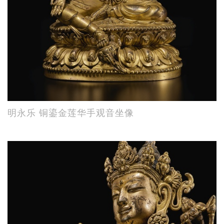
明永乐 铜鎏金莲华手观音坐像