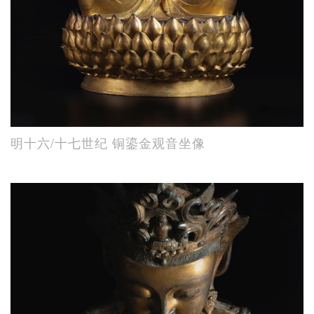
明十六/十七世纪 铜鎏金观音坐像