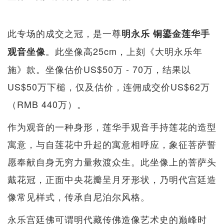
此专场的成交之冠，是一尊
明永乐 铜鎏金莲华手
。此坐像高25cm，上刻《大明永乐年
观音坐像
施》款。坐像估价US$50万 - 70万，结果以
US$50万下槌，仅及估价，连佣成交价US$62万
（RMB 440万）。
作为观音的一种身形，莲华手观音手持莲花的造型
寓意，与自莲花中升起的寓意相呼应，象征菩萨誓
愿奉献自身无穷力量救渡众生。此坐像上的菩萨头
戴花冠，正面中央花瓣呈月牙形状，乃明代宫廷造
像常见样式，传承自尼泊尔风格。
永乐宫廷佛可谓明代藏传佛造像艺术史的巅峰时