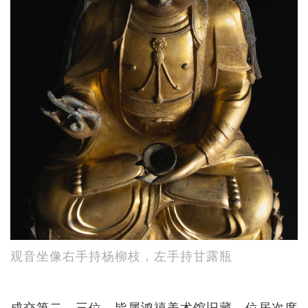
观音坐像右手持杨柳枝，左手持甘露瓶
成交第二、三位，皆属鸿禧美术馆旧藏。位居次席