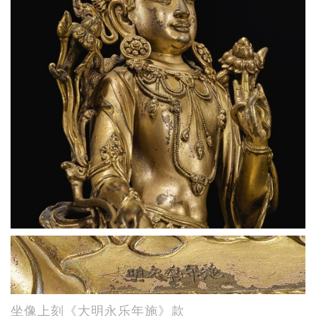
坐像上刻《大明永乐年施》款