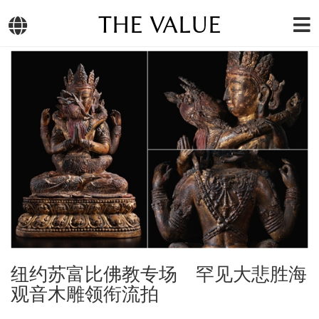
THE VALUE
纽约苏富比佛教专场 罕见大悲胜海
观音木雕领衔流拍