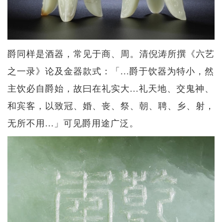
爵同样是酒器，常见于商、周。清倪涛所撰《六艺
之一录》论及金器款式：「...爵于饮器为特小，然
主饮必自爵始，故曰在礼实大...礼天地、交鬼神、
和宾客，以致冠、婚、丧、祭、朝、聘、乡、射，
无所不用...」可见爵用途广泛。