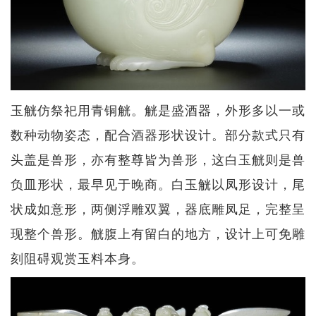
玉觥仿祭祀用青铜觥。觥是盛酒器，外形多以一或
数种动物姿态，配合酒器形状设计。部分款式只有
头盖是兽形，亦有整尊皆为兽形，这白玉觥则是兽
负皿形状，最早见于晚商。白玉觥以凤形设计，尾
状成如意形，两侧浮雕双翼，器底雕凤足，完整呈
现整个兽形。觥腹上有留白的地方，设计上可免雕
刻阻碍观赏玉料本身。