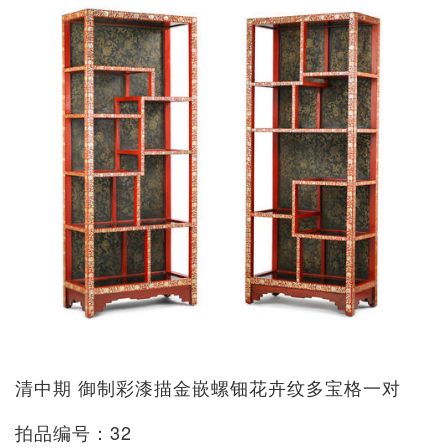
清中期 御制彩漆描金嵌螺钿花卉纹多宝格一对
拍品编号：32