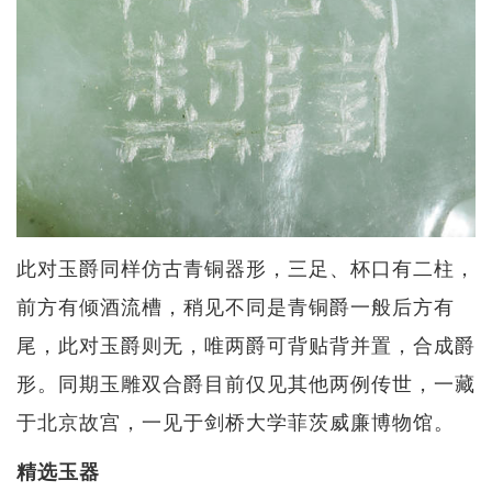
此对玉爵同样仿古青铜器形，三足、杯口有二柱，
前方有倾酒流槽，稍见不同是青铜爵一般后方有
尾，此对玉爵则无，唯两爵可背贴背并置，合成爵
形。同期玉雕双合爵目前仅见其他两例传世，一藏
于北京故宫，一见于剑桥大学菲茨威廉博物馆。
精选玉器