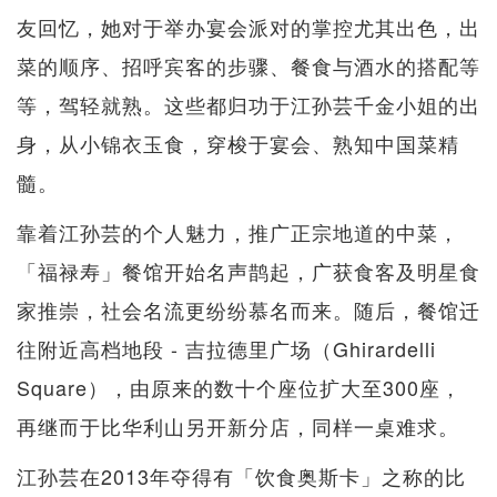
友回忆，她对于举办宴会派对的掌控尤其出色，出
菜的顺序、招呼宾客的步骤、餐食与酒水的搭配等
等，驾轻就熟。这些都归功于江孙芸千金小姐的出
身，从小锦衣玉食，穿梭于宴会、熟知中国菜精
髓。
靠着江孙芸的个人魅力，推广正宗地道的中菜，
「福禄寿」餐馆开始名声鹊起，广获食客及明星食
家推崇，社会名流更纷纷慕名而来。随后，餐馆迁
往附近高档地段 - 吉拉德里广场（Ghirardelli
Square），由原来的数十个座位扩大至300座，
再继而于比华利山另开新分店，同样一桌难求。
江孙芸在2013年夺得有「饮食奥斯卡」之称的比