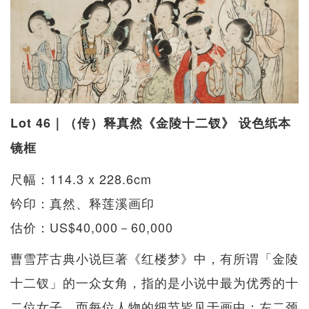
Lot 46｜（传）释真然《金陵十二钗》 设色纸本
镜框
尺幅：114.3 x 228.6cm
钤印：真然、释莲溪画印
估价：US$40,000－60,000
曹雪芹古典小说巨著《红楼梦》中，有所谓「金陵
十二钗」的一众女角，指的是小说中最为优秀的十
二位女子，而每位人物的细节皆见于画中：左二颈