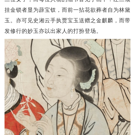
挂金锁者显为薜宝钗，而前一拈花欲葬者自为林黛
玉。亦可见史湘云手执贾宝玉送赠之金麒麟，而带
发修行的妙玉亦以出家人的打扮登场。