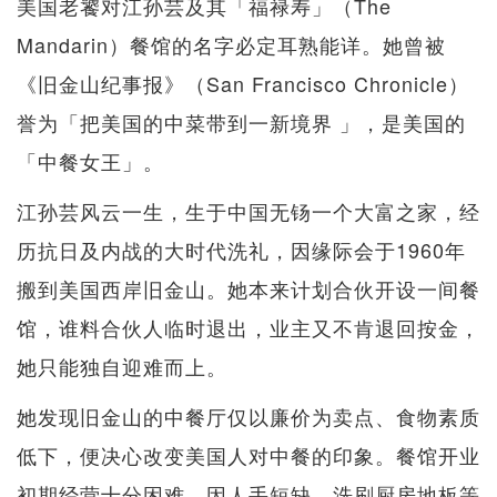
美国老饕对江孙芸及其「福禄寿」（The
Mandarin）餐馆的名字必定耳熟能详。她曾被
《旧金山纪事报》（San Francisco Chronicle）
誉为「把美国的中菜带到一新境界 」，是美国的
「中餐女王」。
江孙芸风云一生，生于中国无钖一个大富之家，经
历抗日及内战的大时代洗礼，因缘际会于1960年
搬到美国西岸旧金山。她本来计划合伙开设一间餐
馆，谁料合伙人临时退出，业主又不肯退回按金，
她只能独自迎难而上。
她发现旧金山的中餐厅仅以廉价为卖点、食物素质
低下，便决心改变美国人对中餐的印象。餐馆开业
初期经营十分困难，因人手短缺，洗刷厨房地板等