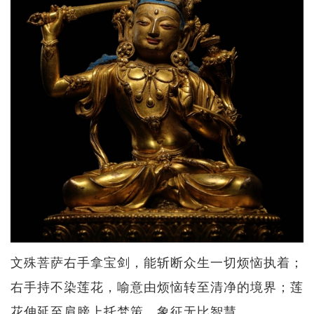
文殊菩萨右手拿宝剑，能斩断众生一切烦恼执着；
右手持不染莲花，喻意由烦恼转至清净的境界；莲
花伸延至肩膀上托梵策，象征无比智慧。