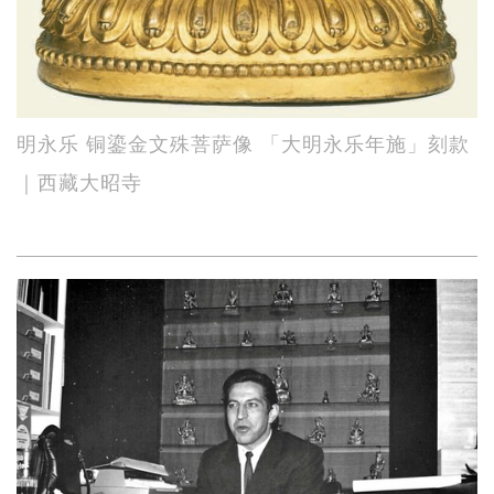
明永乐 铜鎏金文殊菩萨像 「大明永乐年施」刻款
｜西藏大昭寺