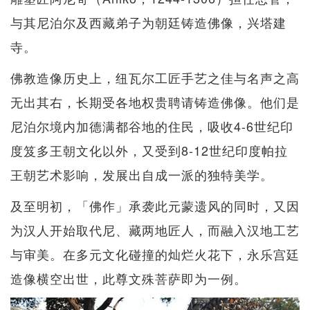
与其尼泊尔及西藏弟子为朝廷铸造佛像，兴塔建
寺。
佛教造像历史上，纽瓦尔工匠手艺之佳与名声之高
无出其右，长期受各地权贵聘请铸造佛像。他们是
尼泊尔境内加德满都谷地的住民，吸收4-6世纪印
度笈多王朝文化以外，又受到8-12世纪印度帕拉
王朝艺术影响，发展出自成一派的独特美学。
及至明初，「佛作」承袭此元蒙遗风的同时，又因
为汉人开始取代尼、藏两地匠人，而融入汉地工艺
与审美。在多元文化碰撞的灿烂火花下，永乐宫廷
造像横空出世，此尊文殊菩萨即为一例。