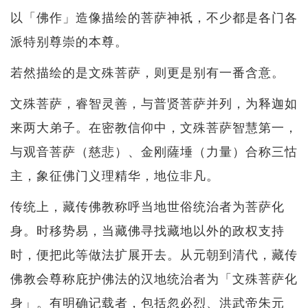
以「佛作」造像描绘的菩萨神祇，不少都是各门各
派特别尊崇的本尊。
若然描绘的是文殊菩萨，则更是别有一番含意。
文殊菩萨，睿智灵善，与普贤菩萨并列，为释迦如
来两大弟子。在密教信仰中，文殊菩萨智慧第一，
与观音菩萨（慈悲）、金刚薩埵（力量）合称三怙
主，象征佛门义理精华，地位非凡。
传统上，藏传佛教称呼当地世俗统治者为菩萨化
身。时移势易，当藏佛寻找藏地以外的政权支持
时，便把此等做法扩展开去。从元朝到清代，藏传
佛教会尊称庇护佛法的汉地统治者为「文殊菩萨化
身」。有明确记载者，包括忽必烈、洪武帝朱元