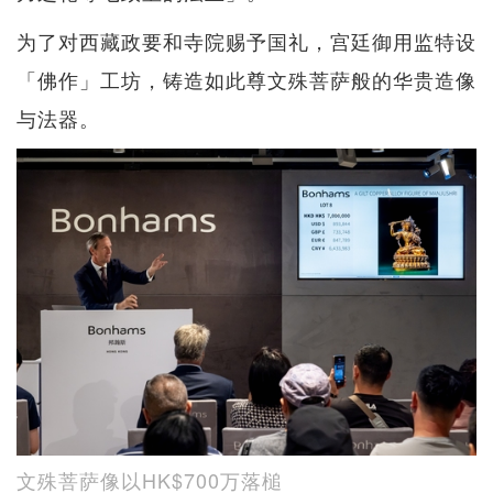
为了对西藏政要和寺院赐予国礼，宫廷御用监特设
「佛作」工坊，铸造如此尊文殊菩萨般的华贵造像
与法器。
文殊菩萨像以HK$700万落槌