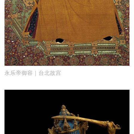
永乐帝御容｜台北故宫