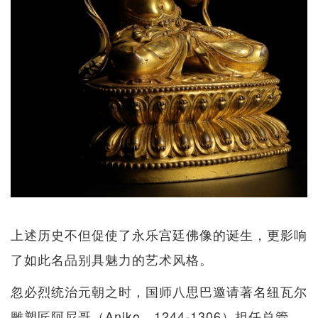
上述历史不但促使了永乐宫廷佛像的诞生，更影响
了如此名品别具魅力的艺术风格。
忽必烈统治元朝之时，国师八思巴邀请著名纽瓦尔
雕塑匠阿尼哥（Aniko，1244-1306）担任总管，