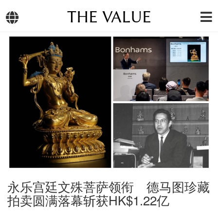
THE VALUE
永乐宫廷文殊菩萨领衔 德马图珍藏
拍卖圆满落幕斩获HK$1.22亿