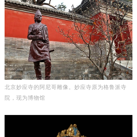
北京妙应寺的阿尼哥雕像。妙应寺原为格鲁派寺
院，现为博物馆