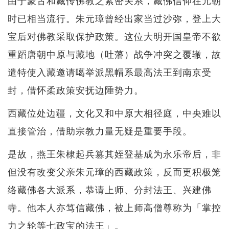
时已相当流行。朱元璋曾经出家当过沙弥，登上大
宝后对佛教采取保护政策。这位大明开国皇帝不欲
重蹈唐朝中原与藏地（吐藩）战争冲突之覆辙，故
遣特使入藏邀请噶举派黑帽系最高法王到南京受
封，借怀柔政策安抚边陲势力。
西藏位处边疆，文化又和中原大相径庭，中央难以
直接管治，借助宗教力量无疑是重要手段。
是故，燕王朱棣起兵篡其姪登基成为永乐帝后，非
但没有改变父亲朱元璋的西藏政策，反而更积极笼
络藏佛各大派系，恭请上师、分封法王、兴建佛
寺。他本人亦笃信藏佛，被上师高僧尊称为「掌控
力之轮等七政宝的法王」。