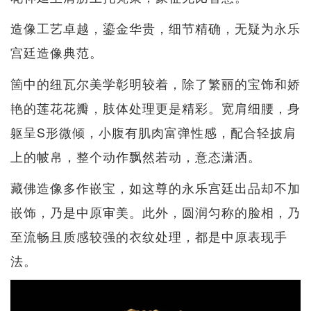
造像工艺卓越，鎏金华贵，细节精确，无疑为永乐
宫廷造像典范。
箇中的纽瓦尔美学彰明较着，除了繁丽的宝饰和娇
艳的莲花花瓣，肢体处理更是精彩。宽肩细腰，身
躯呈S形微倾，小腹有肌肉富弹性感，配合轻披肩
上的帔帛，整个动作飘然若动，意态潇洒。
藏佛造像多作嵌宝，如这尊的永乐宫廷出品却不加
嵌饰，乃是中原审美。此外，圆润匀称的脸相，乃
至流畅且质感较强的衣纹处理，都是中原表现手
法。