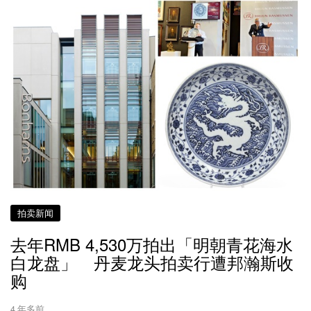
拍卖新闻
去年RMB 4,530万拍出「明朝青花海水
白龙盘」 丹麦龙头拍卖行遭邦瀚斯收
购
4 年多前