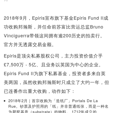
2018年9月，Epiris宣布旗下基金Epiris Fund II成
功收购邦瀚斯，并任命前苏富比营运总监Bruno
Vinciguerra带领这间拥有逾200历史的拍卖行。
官方并无透露交易金额。
Epiris是顶尖私募股权公司，主力投资价值介乎
£7,500万 - 5亿、且业务以英国为中心的企业。
Epiris Fund II为旗下私募基金，投资者多来自英
美两国，虽然收购邦瀚斯时只成立了大约一年，但
已连番作出重大收购，动作如下：
2018年2月｜首宗收购为「造纸厂」Portals De La
Rue。钞票及护照用的「纸」并非普通纸张，而是一种名
为塑胶基质（substrate）的物料。 1712年成立的