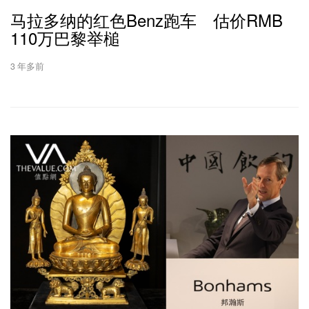
马拉多纳的红色Benz跑车 估价RMB
110万巴黎举槌
3 年多前