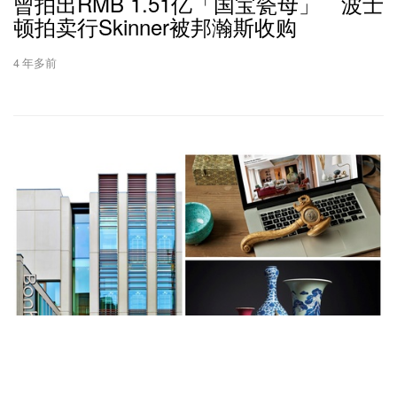
曾拍出RMB 1.51亿「国宝瓷母」 波士
顿拍卖行Skinner被邦瀚斯收购
4 年多前