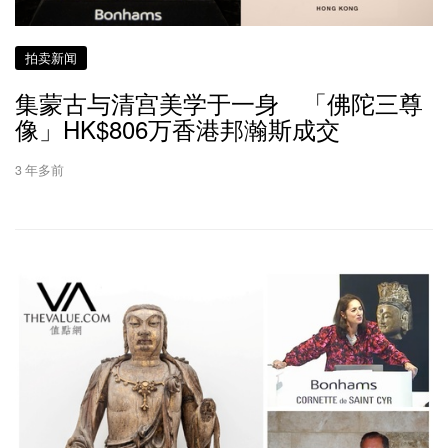
拍卖新闻
集蒙古与清宫美学于一身 「佛陀三尊
像」HK$806万香港邦瀚斯成交
3 年多前