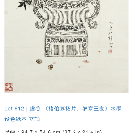
Lot 612 | 虚谷 《格伯簋拓片、岁寒三友》水墨
设色纸本 立轴
尺幅：94.7 x 54.6 cm (37¼ x 21½ in)