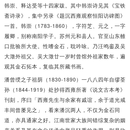
韩崇、释达受等十四家跋。其中韩崇诗见其《宝铁
斋诗录》，集中另录《题沉西雍观察恒阳访碑图》
一首。韩崇（1783-1860），字符芝、元之，一字
履卿，别称南阳学子。苏州元和县人。官至山东雒
口批验所大使。性嗜金石，耽吟咏。乃汪鸣銮及吴
大澂外祖父。吴大澂廿一岁时曾馆外祖家数年，遍
观其金石拓本，复临其所藏书画。
潘曾绶之子祖荫（1830-1890）一八八四年自缪荃
孙（1844-1919）处抄得西雍所著《说文古本考》
刊刻，序曰「西雍先生与余家有戚谊，余于道光咸
丰间曾屡见之」，看来潘沉两人，不仅为金石同
道，亦具通家之好。江南世家大族间错综复杂的姻
亲关系及其在文化传承中举足轻重的作用，则是欣