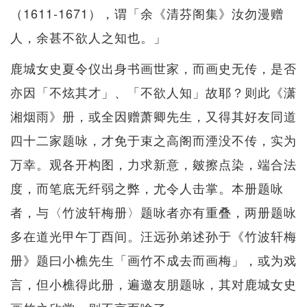
（1611-1671），谓「余《清芬阁集》汝勿漫赠
人，余甚不欲人之知也。」
鹿城女史夏令仪出身书画世家，而画史无传，是否
亦因「不炫其才」、「不欲人知」故耶？则此《潇
湘烟雨》册，或全因赠萧卿先生，又得其好友同道
四十二家题咏，才免于束之高阁而湮没不传，实为
万幸。观各开构图，力求新意，皴擦点染，端合法
度，而笔底无纤弱之弊，尤令人击掌。本册题咏
者，与〈竹波轩梅册〉题咏者亦有重叠，两册题咏
多在道光甲午丁酉间。汪远孙弟述孙于《竹波轩梅
册》题曰小樵先生「画竹不成去而画梅」，或为戏
言，但小樵得此册，遍邀友朋题咏，其对鹿城女史