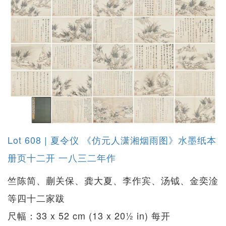
Lot 608 | 夏令仪 《仿元人潇湘烟雨图》水墨纸本
册页十二开 一八三二年作
竺陈简、蒯关保、龚大夏、李作宾、汤钺、金奕淦
等四十二家跋
尺幅：33 x 52 cm (13 x 20½ in) 每开