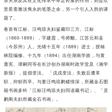
赏星斋雅淡隽永的笔墨之余，另一个引人入胜的课
题了。
卷首有江标、汪鸣琼夫妇鉴藏印三方。江标
（1860-1899），字建霞，号师鄦。江苏元和县
（今苏州）人。光绪十五年（1889）进士，授翰
林院编修。十九年（1894）出任湖南学政，与黄
遵宪、谭嗣同等在长沙创办湖南时政学堂及《湘学
新报》，提倡变法。 「戊戌变法」失败后遭革
职，抑郁而卒。与妻汪鸣琼鹣鲽情深，所藏金石图
籍书画多钤「江标汪鸣琼夫妇同读藏书记」、「灵
鹣阁夫妇所藏金石书画」。