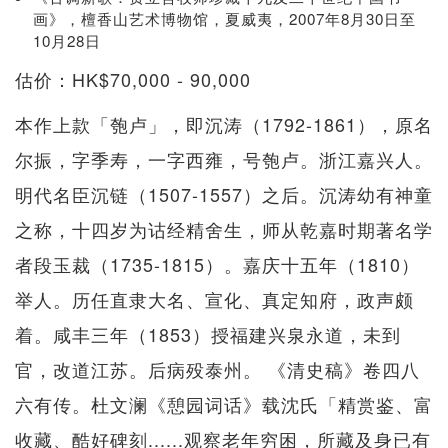
画》，檀香山艺术博物馆，夏威夷，2007年8月30日至
10月28日
估价：HK$70,000 - 90,000
本作上款「匏卢」，即沉涛（1792-1861），原名
尔振，字季寿，一字西雍，号匏卢。浙江嘉兴人。
明代名臣沉链（1507-1557）之后。沉涛幼有神童
之称，十四岁为诂经精舍生，师从乾嘉时期著名学
者段玉裁（1735-1815）。嘉庆十五​​年（1810）
举人。历任直隶大名、宣化、真定知府，政声颇
着。咸丰三年（1853）授福建兴泉永道，未到
官，改道江苏。后病殁泰州。 《清史稿》卷四八
六有传。杜文澜《憩园词话》载沈氏「精赏鉴、富
收藏、酷好碑刻......观察老年穷困，所藏及身已有