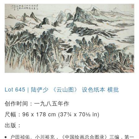
Lot 645 | 陆俨少 《云山图》 设色纸本 横批
创作时间：一九八五年作
尺幅：96 x 178 cm (37¾ x 70⅛ in)
出版：
户田祯佑、小川裕充，《中国绘画总合图录》三编，第一