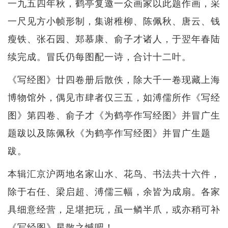
一九五四年秋，鹤亭复邀一众画家以此题作画，采
一尺见方小帧形制，集谢稚柳、陈佩秋、唐云、钱
瘦铁、张石园、郑慕康、俞子才诸人，于翌年春陆
续完成。冒氏仍每图配一诗，合计十二叶。
《写经图》廿四卷册后散佚，除大千一卷现藏上海
博物馆外，偶见市肆者仅三五，如溥儒所作《写经
图》第四卷、俞子才《为鹤亭作写经图》并冒广生
题跋以及陈佩秋《为鹤亭作写经图》并冒广生题
跋。
本辑汇京沪两地名家山水、花鸟、书法共十六件，
除于右任、梁启超、溥儒三幅，余皆为成扇。各家
具细意经营，足堪把玩，虽一鳞半爪，或亦稍可补
《写经图》星散之憾吧！