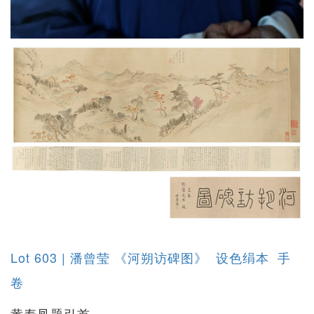
Lot 603 | 潘曾莹 《河朔访碑图》 设色绢本 手
卷
黄寿凤题引首