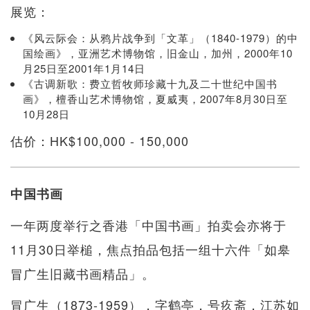
展览：
《风云际会：从鸦片战争到「文革」（1840-1979）的中
国绘画》，亚洲艺术博物馆，旧金山，加州，2000年10
月25日至2001年1月14日
《古调新歌：费立哲牧师珍藏十九及二十世纪中国书
画》，檀香山艺术博物馆，夏威夷，2007年8月30日至
10月28日
估价：HK$100,000 - 150,000
中国书画
一年两度举行之香港「中国书画」拍卖会亦将于
11月30日举槌，焦点拍品包括一组十六件「如皋
冒广生旧藏书画精品」。
冒广生（1873-1959），字鹤亭，号疚斋，江苏如