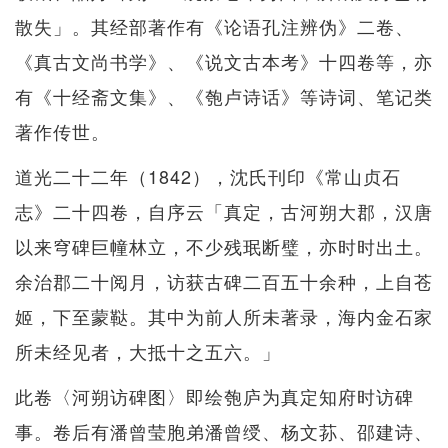
散失」。其经部著作有《论语孔注辨伪》二卷、
《真古文尚书学》、《说文古本考》十四卷等，亦
有《十经斋文集》、《匏卢诗话》等诗词、笔记类
著作传世。
道光二十二年（1842），沈氏刊印《常山贞石
志》二十四卷，自序云「真定，古河朔大郡，汉唐
以来穹碑巨幢林立，不少残珉断璧，亦时时出土。
余治郡二十阅月，访获古碑二百五十余种，上自苍
姬，下至蒙鞑。其中为前人所未著录，海内金石家
所未经见者，大抵十之五六。」
此卷〈河朔访碑图〉即绘匏庐为真定知府时访碑
事。卷后有潘曾莹胞弟潘曾绶、杨文荪、邵建诗、