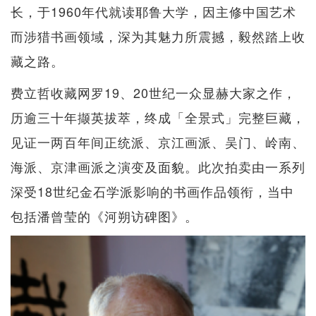
长，于1960年代就读耶鲁大学，因主修中国艺术
而涉猎书画领域，深为其魅力所震撼，毅然踏上收
藏之路。
费立哲收藏网罗19、20世纪一众显赫大家之作，
历逾三十年撷英拔萃，终成「全景式」完整巨藏，
见证一两百年间正统派、京江画派、吴门、岭南、
海派、京津画派之演变及面貌。此次拍卖由一系列
深受18世纪金石学派影响的书画作品领衔，当中
包括潘曾莹的《河朔访碑图》。