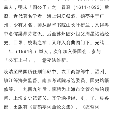
皋人，明末「四公子」之一冒襄（1611-1693）后
裔。近代著名学者、海上词坛祭酒。鹤亭生于广
州，少有才名，师从越华书院山长叶衍兰，又得粤
中名儒梁鼎芬赏识。后至苏州随外祖父周星诒治经
史、目录、校勘之学，又拜入俞曲园门下。光绪二
十年（1894年）举人，次年加入保国会，参与
「公车上书」，一意变法维新。
晚清至民国历任刑部郎中、农工商部郎中、温州、
镇江等海关监督、南京考试院考选委员、国史馆纂
修等。一九四九年后，获聘为上海市文管会特约顾
问、上海文史馆馆员。其学涵括经、史、子、集各
部，出版有《冒鹤亭词曲论文集》、《疚斋词