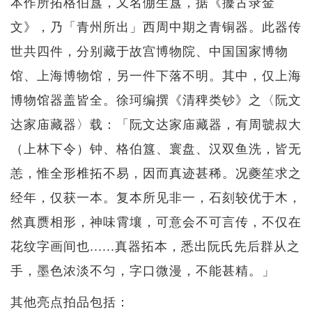
本作所拓格伯簋，又名倗生簋，据《攈古录金
文》，乃「青州所出」西周中期之青铜器。此器传
世共四件，分别藏于故宫博物院、中国国家博物
馆、上海博物馆，另一件下落不明。其中，仅上海
博物馆器盖皆全。徐珂编撰《清稗类钞》之〈阮文
达家庙藏器〉载：「阮文达家庙藏器，有周虢叔大
（上林下令）钟、格伯簋、寰盘、汉双鱼洗，皆无
恙，惟全形椎拓不易，因而真迹甚稀。况夔笙求之
经年，仅获一本。复本所见非一，石刻较优于木，
然真赝相形，神味霄壤，可意会不可言传，不仅在
花纹字画间也......真器拓本，悉出阮氏先后群从之
手，墨色浓淡不匀，字口微漫，不能甚精。」
其他亮点拍品包括：