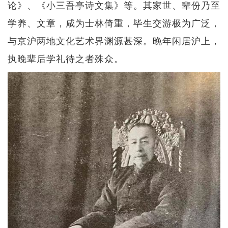
论》、《小三吾亭诗文集》等。其家世、辈份乃至
学养、文章，咸为士林倚重，毕生交游极为广泛，
与京沪两地文化艺术界渊源甚深。晚年闲居沪上，
执晚辈后学礼待之者殊众。