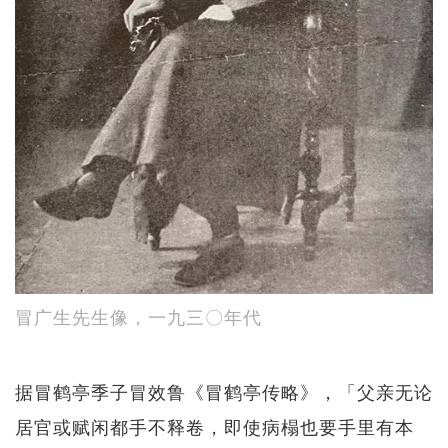
冒广生先生像，一九三〇年代
据冒鹤亭季子冒效鲁《冒鹤亭传略》，「父亲无论
居官或赋闲都手不释卷，即使病榻也要手里有本