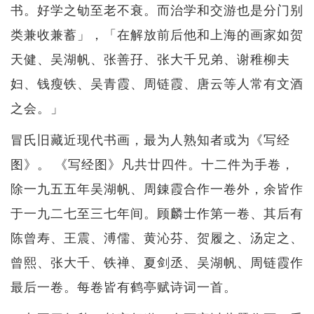
书。好学之劬至老不衰。而治学和交游也是分门别
类兼收兼蓄」，「在解放前后他和上海的画家如贺
天健、吴湖帆、张善孖、张大千兄弟、谢稚柳夫
妇、钱瘦铁、吴青霞、周链霞、唐云等人常有文酒
之会。」
冒氏旧藏近现代书画，最为人熟知者或为《写经
图》。 《写经图》凡共廿四件。十二件为手卷，
除一九五五年吴湖帆、周錬霞合作一卷外，余皆作
于一九二七至三七年间。顾麟士作第一卷、其后有
陈曾寿、王震、溥儒、黄沁芬、贺履之、汤定之、
曾熙、张大千、铁禅、夏剑丞、吴湖帆、周链霞作
最后一卷。每卷皆有鹤亭赋诗词一首。