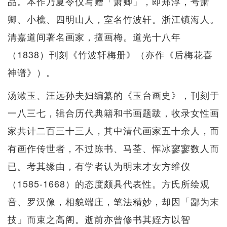
品。本作乃夏令仪写赠「萧卿」，即郑淳，号萧
卿、小樵、四明山人，室名竹波轩。浙江镇海人。
清嘉道间著名画家，擅画梅。道光十八年
（1838）刊刻《竹波轩梅册》（亦作《后梅花喜
神谱》）。
汤漱玉、汪远孙夫妇编纂的《玉台画史》，刊刻于
一八三七，辑合历代典籍和书画题跋，收录女性画
家共计二百三十三人，其中清代画家五十余人，而
有画作传世者，不过陈书、马荃、恽冰寥寥数人而
已。考其缘由，有学者认为明末才女方维仪
（1585-1668）的态度颇具代表性。方氏所绘观
音、罗汉像，相貌端庄，笔法精妙，却因「鄙为末
技」而束之高阁。逝前亦曾修书其姪方以智