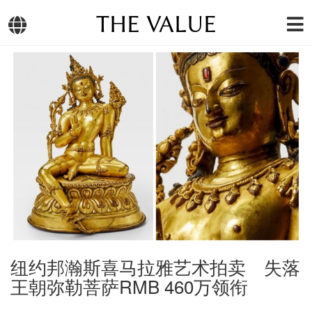
THE VALUE
纽约邦瀚斯喜马拉雅艺术拍卖 失落
王朝弥勒菩萨RMB 460万领衔