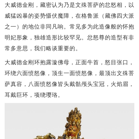
大威德金刚，藏密认为乃是文殊菩萨的忿怒相，以
威猛凶暴的姿势慑伏魔障，在格鲁派（藏佛四大派
之一）的地位非同凡响。常见多为此造像般的怀抱
明妃形象，独雄造形比较罕见。忿怒尊的造型有非
常多意思，我们略谈重要的。
大威德金刚环抱露漩佛母，正面牛首，怒目张口，
环绕六面愤怒像，顶生一面愤怒像，最顶出文殊菩
萨真容，八面愤怒像皆头戴骷颅头宝冠，火焰眉，
耳戴巨环，项绕璎珞。