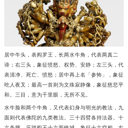
居中牛头，表阎罗王，长两水牛角，代表两真二
谛；右三头，象征愤怒、权势、安静；左三头，代
表清净、死亡、愤怒；居中再上名「参怖」，象征
吃人夜叉；最高一首则为文殊寂静像，象征慈悲平
和。三目，意为千里眼，无所不见。
水牛脸和两个牛角，又代表幻身与明光的教法，九
面则代表佛陀的九类教法。三十四臂各持法器。十
六条腿，压踏阎王十六面铁城，象征十六空相。右