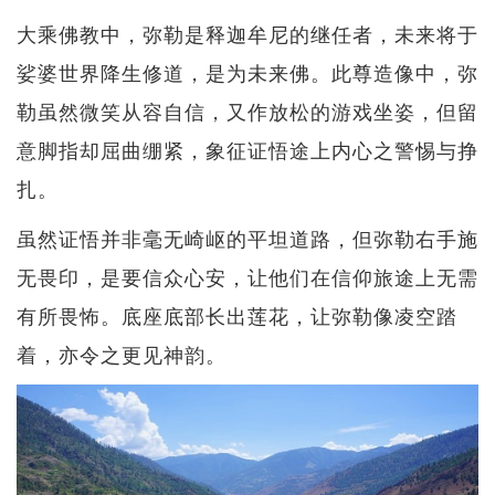
大乘佛教中，弥勒是释迦牟尼的继任者，未来将于
娑婆世界降生修道，是为未来佛。此尊造像中，弥
勒虽然微笑从容自信，又作放松的游戏坐姿，但留
意脚指却屈曲绷紧，象征证悟途上内心之警惕与挣
扎。
虽然证悟并非毫无崎岖的平坦道路，但弥勒右手施
无畏印，是要信众心安，让他们在信仰旅途上无需
有所畏怖。底座底部长出莲花，让弥勒像凌空踏
着，亦令之更见神韵。