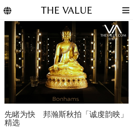
THE VALUE
先睹为快 邦瀚斯秋拍「诚虔韵映」
精选