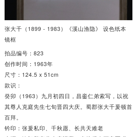
张大千（1899 - 1983）《溪山渔隐》 设色纸本
镜框
拍品编号：823
创作时间：1963年
尺寸：124.5 x 51cm
款识：
癸卯（1963）九月初四日，昌銮仁弟索写，以祝
其尊人克庭先生七旬晋四大庆。蜀郡张大千爰顿首
百拜。
钤印：张爰私印、千秋愿、长共天难老