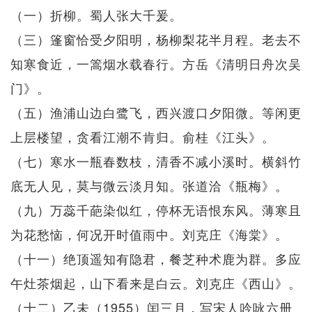
（一）折柳。蜀人张大千爰。
（三）篷窗恰受夕阳明，杨柳梨花半月程。老去不
知寒食近，一篙烟水载春行。方岳《清明日舟次吴
门》。
（五）渔浦山边白鹭飞，西兴渡口夕阳微。等闲更
上层楼望，贪看江潮不肯归。俞桂《江头》。
（七）寒水一瓶春数枝，清香不减小溪时。横斜竹
底无人见，莫与微云淡月知。张道洽《瓶梅》。
（九）万蕊千葩染似红，停杯无语恨东风。薄寒且
为花愁恼，何况开时值雨中。刘克庄《海棠》。
（十一）绝顶遥知有隐君，餐芝种术鹿为群。多应
午灶茶烟起，山下看来是白云。刘克庄《西山》。
（十二）乙未（1955）闰三月，写宋人吟咏六册