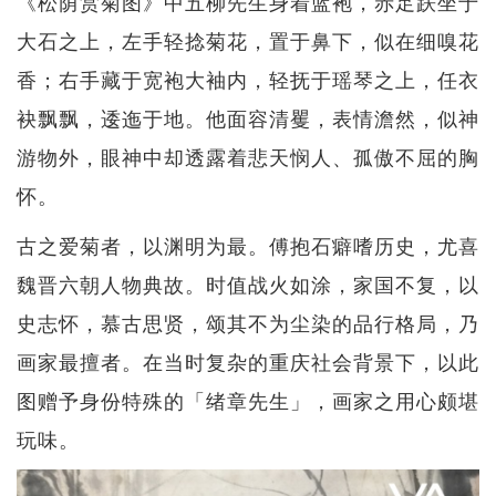
《松荫赏菊图》中五柳先生身着蓝袍，赤足趺坐于
大石之上，左手轻捻菊花，置于鼻下，似在细嗅花
香；右手藏于宽袍大袖内，轻抚于瑶琴之上，任衣
袂飘飘，逶迤于地。他面容清矍，表情澹然，似神
游物外，眼神中却透露着悲天悯人、孤傲不屈的胸
怀。
古之爱菊者，以渊明为最。傅抱石癖嗜历史，尤喜
魏晋六朝人物典故。时值战火如涂，家国不复，以
史志怀，慕古思贤，颂其不为尘染的品行格局，乃
画家最擅者。在当时复杂的重庆社会背景下，以此
图赠予身份特殊的「绪章先生」，画家之用心颇堪
玩味。