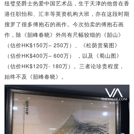
纽璧坚爵士热爱中国艺术品，生于天津的他曾在香
港任职怡和、汇丰等英资机构大班，亦在这段时期
搜罗了很多傅抱石的画作。今次拍卖的傅抱石画
作，除《韶峰春晓》外尚有尺幅较细的《韶山》
（估价HK$150万– 250万）、《松荫赏菊图》
（估价HK$400万– 600万） ，以及《蜀山图》
（估价HK$120万- 180万）。三者论珍贵程度，
始终不及《韶峰春晓》。