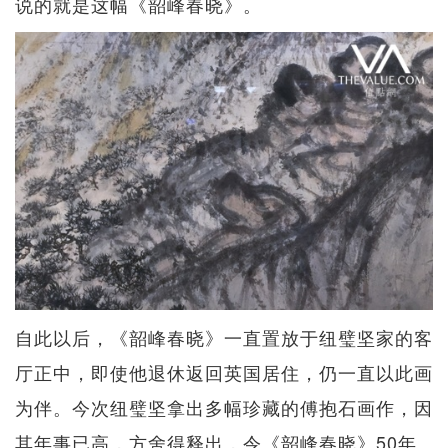
说的就是这幅《韶峰春晓》。
自此以后，《韶峰春晓》一直置放于纽璧坚家的客
厅正中，即使他退休返回英国居住，仍一直以此画
为伴。今次纽璧坚拿出多幅珍藏的傅抱石画作，因
其年事已高，方舍得释出，令《韶峰春晓》50年