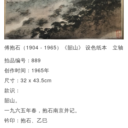
傅抱石（1904 - 1965）《韶山》 设色纸本 立轴
拍品编号：889
创作时间：1965年
尺寸：32 x 43.5cm
款识：
韶山。
一九六五年春，抱石南京并记。
钤印：抱石、乙巳