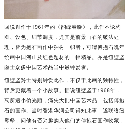
回说创作于1961年的《韶峰春晓》，此作不论构
图、设色、细节调度，尤其是前景山石的皴法处
理，皆为抱石画作中独树一帜者，可谓傅抱石晚年
绘画中国河山及红色题材的一幅精品。亦是纽璧坚
爵士众多中国艺术品当中最钟爱者。
纽璧坚爵士特别钟爱此作，不仅于此画的独特性，
背后更藏着一个小故事。据说纽璧坚于1968年，
寓所遭小偷光顾，痛失大批中国艺术品，包括傅抱
石的画作。当时香港华润公司得知此事，遂联络纽
璧坚，问他有否兴趣购入他们的傅抱石画作收藏，