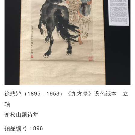
徐悲鸿（1895 - 1953）《九方皋》设色纸本 立
轴
谢松山题诗堂
拍品编号：896