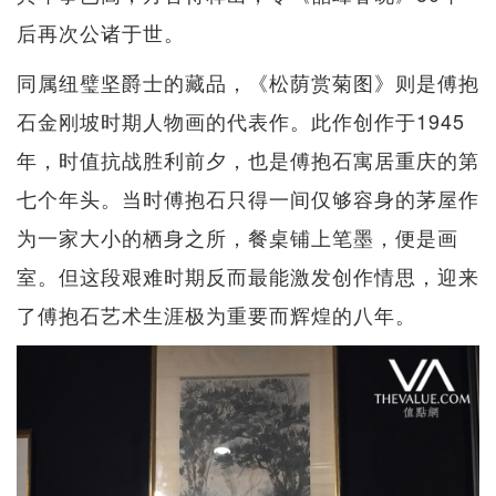
后再次公诸于世。
同属纽璧坚爵士的藏品，《松荫赏菊图》则是傅抱
石金刚坡时期人物画的代表作。此作创作于1945
年，时值抗战胜利前夕，也是傅抱石寓居重庆的第
七个年头。当时傅抱石只得一间仅够容身的茅屋作
为一家大小的栖身之所，餐桌铺上笔墨，便是画
室。但这段艰难时期反而最能激发创作情思，迎来
了傅抱石艺术生涯极为重要而辉煌的八年。