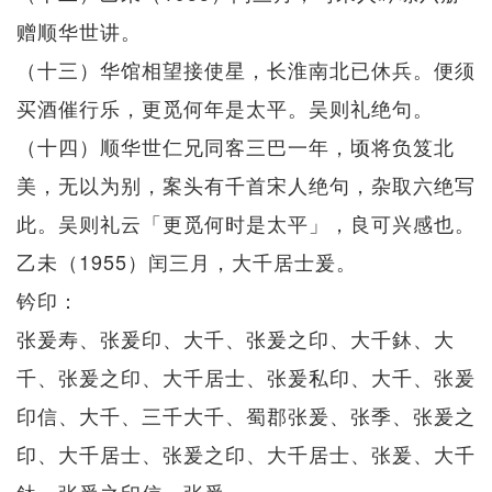
赠顺华世讲。
（十三）华馆相望接使星，长淮南北已休兵。便须
买酒催行乐，更觅何年是太平。吴则礼绝句。
（十四）顺华世仁兄同客三巴一年，顷将负笈北
美，无以为别，案头有千首宋人绝句，杂取六绝写
此。吴则礼云「更觅何时是太平」，良可兴感也。
乙未（1955）闰三月，大千居士爰。
钤印：
张爰寿、张爰印、大千、张爰之印、大千鈢、大
千、张爰之印、大千居士、张爰私印、大千、张爰
印信、大千、三千大千、蜀郡张爰、张季、张爰之
印、大千居士、张爰之印、大千居士、张爰、大千