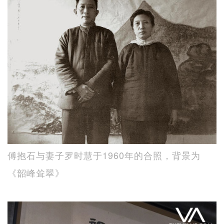
傅抱石与妻子罗时慧于1960年的合照，背景为
《韶峰耸翠》