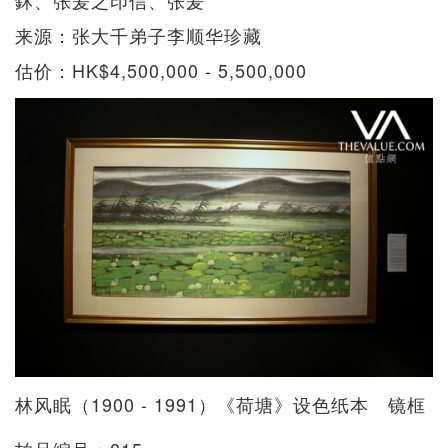
鈢、张爰之印信、张爰
来源：张大千弟子李顺华珍藏
估价：HK$4,500,000 - 5,500,000
林风眠（1900 - 1991）《荷塘》设色纸本 镜框