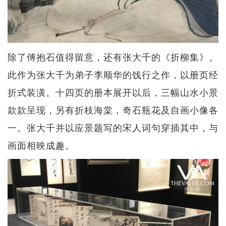
除了傅抱石值得留意，还有张大千的《折柳集》。
此作为张大千为弟子李顺华的饯行之作，以册页经
折式装潢。十四页的册本展开以后，三幅山水小景
款款呈现，另有折枝海棠，奇石瓶花及自画小像各
一。张大千并以应景题写的宋人词句穿插其中，与
画面相映成趣。