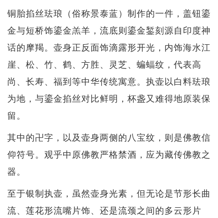
铜胎掐丝珐琅（俗称景泰蓝）制作的一件，盖钮鎏
金与短桥饰鎏金羔羊，流底则鎏金錾刻源自印度神
话的摩羯。壶身正反面饰滴露形开光，内饰海水江
崖、松、竹、鹤、方胜、灵芝、蝙蝠纹，代表高
尚、长寿、福到等中华传统寓意。执壶以白料珐琅
为地，与鎏金掐丝对比鲜明，杯盏又难得地原装保
留。
其中的卍字，以及壶身两侧的八宝纹，则是佛教信
仰符号。观乎中原佛教严格禁酒，应为藏传佛教之
器。
至于银制执壶，虽然壶身光素，但无论是节形长曲
流、莲花形流嘴片饰、还是流颈之间的多云形片