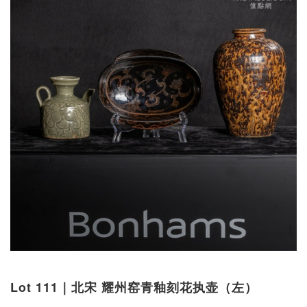
Lot 111｜北宋 耀州窑青釉刻花执壶（左）