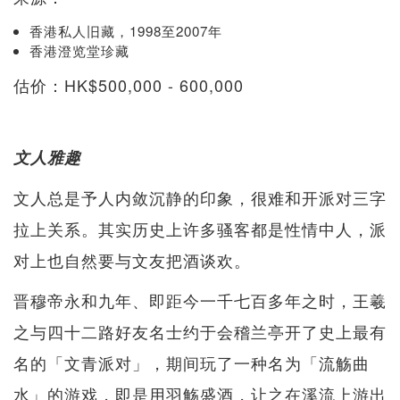
香港私人旧藏，1998至2007年
香港澄览堂珍藏
估价：HK$500,000 - 600,000
文人雅趣
文人总是予人内敛沉静的印象，很难和开派对三字
拉上关系。其实历史上许多骚客都是性情中人，派
对上也自然要与文友把酒谈欢。
晋穆帝永和九年、即距今一千七百多年之时，王羲
之与四十二路好友名士约于会稽兰亭开了史上最有
名的「文青派对」，期间玩了一种名为「流觞曲
水」的游戏，即是用羽觞盛酒，让之在溪流上游出