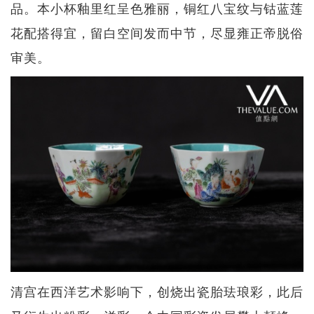
品。本小杯釉里红呈色雅丽，铜红八宝纹与钴蓝莲
花配搭得宜，留白空间发而中节，尽显雍正帝脱俗
审美。
清宫在西洋艺术影响下，创烧出瓷胎珐琅彩，此后