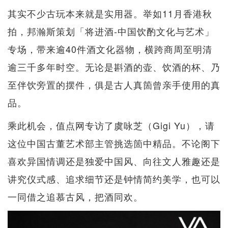
其实不少古玩本来就是实用器。举如11月香港秋
拍，邦瀚斯策划「将进酒-中国饮酌文化与艺术」
专场，带来逾40件酒文化器物，横跨商周至明清
逾三千多年时空。无论是斟酒的壶、饮酒的杯、乃
至伴饮旁置的摆件，俱是古人真箇曾亲手使用的真
品。
乘此机会，值点网专访了虞咏芝（Gigi Yu），请
这位中国古董艺术部主管挑选箇中精品。不论阁下
喜欢异国情调还是独爱中国风、向往文人雅趣还是
讲究仪式感、追求细节还是钟情简约美学，也可以
一同借之追慕古风，把酒同欢。