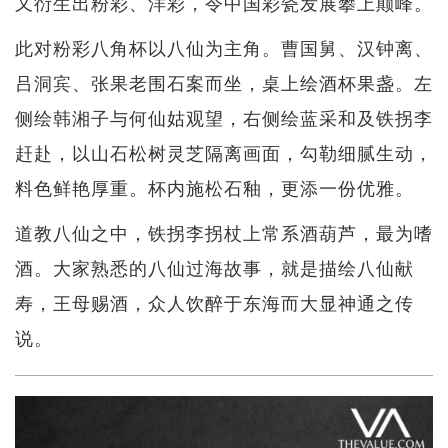
又衍生出粉彩、洋彩，令中国彩瓷发展攀上颠峰。
此对粉彩八角杯以八仙为主角。曹国舅、汉钟离、
吕洞宾、张果老围石案而坐，桌上绘酒杯果盏。左
侧绘韩湘子与何仙姑观望，右侧绘蓝采和及铁拐李
赶赴，以山石松树灵芝隔离画面，勾勒细腻生动，
料色鲜艳厚重。杯内施松石釉，更添一份优雅。
道教八仙之中，铁拐李拐杖上常系酒葫芦，最为嗜
酒。大家熟悉的八仙过海故事，就是描绘八仙献
寿，王母赐酒，众人饮醉于东海而大显神通之传
说。