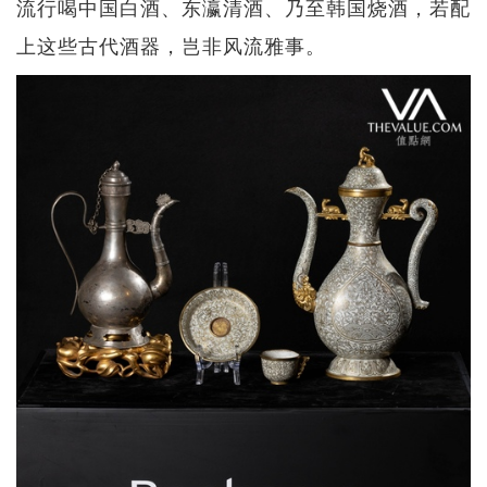
流行喝中国白酒、东瀛清酒、乃至韩国烧酒，若配
上这些古代酒器，岂非风流雅事。