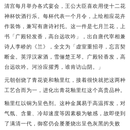
清宫每月举办各式宴会，王公大臣喜欢用使十二花
神杯饮酒行乐。每杯代表一个月令，上绘相应花卉
作装饰，兼写有唐诗衬托。这一件是七月兰花，上
书「广殿轻发香，高台远吹吟」，出自唐代宰相兼
诗人李峤的《兰》，全文为「虚室重招寻，忘言契
断金。英浮汉家酒，雪俪楚王琴。广殿轻香发，高
台远吹吟。河汾应擢秀，谁肯访山阴。」
元朝创烧了青花瓷和釉里红，接着很快就把这两种
工艺合而为一，进化出青花釉里红这个高贵品种。
釉里红以铜为呈色剂。这种金属易于高温挥发，对
气氛、含量、冷却速度等因素极为敏感，故即使到
了满清一代，御窑仍会屡屡烧出呈色灰黑的失败