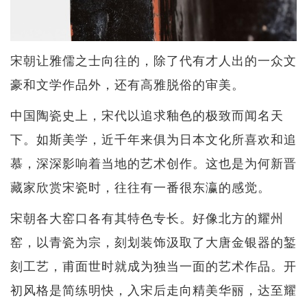
宋朝让雅儒之士向往的，除了代有才人出的一众文
豪和文学作品外，还有高雅脱俗的审美。
中国陶瓷史上，宋代以追求釉色的极致而闻名天
下。如斯美学，近千年来俱为日本文化所喜欢和追
慕，深深影响着当地的艺术创作。这也是为何新晋
藏家欣赏宋瓷时，往往有一番很东瀛的感觉。
宋朝各大窑口各有其特色专长。好像北方的耀州
窑，以青瓷为宗，刻划装饰汲取了大唐金银器的錾
刻工艺，甫面世时就成为独当一面的艺术作品。开
初风格是简练明快，入宋后走向精美华丽，达至耀