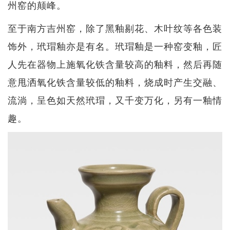
州窑的颠峰。
至于南方吉州窑，除了黑釉剔花、木叶纹等各色装
饰外，玳瑁釉亦是有名。玳瑁釉是一种窑变釉，匠
人先在器物上施氧化铁含量较高的釉料，然后再随
意甩洒氧化铁含量较低的釉料，烧成时产生交融、
流淌，呈色如天然玳瑁，又千变万化，另有一釉情
趣。