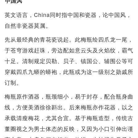
中国风
英文语言，China同时指中国和瓷器，论中国风，
自然非瓷器莫属。
先从最经典的青花瓷说起。此梅瓶绘四爪龙一尾，
于苍穹游戏赶珠，旁边配如意云头及火焰纹，霸气
十足。清制规定贝勒、贝子、镇国公、辅围公等可
穿戴四爪九蟒的蟒袍，此瓶或为这一级别之勋戚所
订制。
梅瓶原作酒器，瓶颈细小，易于封存，配合瓶身曲
线，方便美酒徐徐斟出。后来梅瓶亦作花器，以之
承载清瘦梅花，尤其合宜。基于梅瓶造型，传统古
董圈视之为男士体态的反映，又因为小口引伸出谨