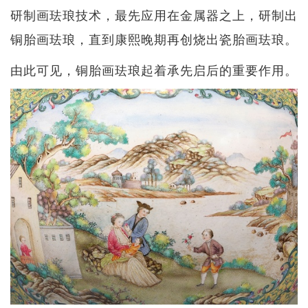
研制画珐琅技术，最先应用在金属器之上，研制出
铜胎画珐琅，直到康熙晚期再创烧出瓷胎画珐琅。
由此可见，铜胎画珐琅起着承先启后的重要作用。