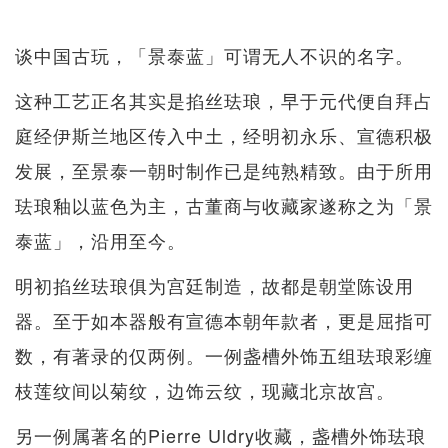
谈中国古玩，「景泰蓝」可谓无人不识的名字。
这种工艺正名其实是掐丝珐琅，早于元代便自拜占
庭经伊斯兰地区传入中土，经明初永乐、宣德积极
发展，至景泰一朝时制作已是纯熟精致。由于所用
珐琅釉以蓝色为主，古董商与收藏家遂称之为「景
泰蓝」，沿用至今。
明初掐丝珐琅俱为宫廷制造，故都是朝堂陈设用
器。至于如本器般有宣德本朝年款者，更是屈指可
数，有著录的仅两例。一例盏槽外饰五组珐琅彩缠
枝莲纹间以菊纹，边饰云纹，现藏北京故宫。
另一例属著名的Pierre Uldry收藏，盏槽外饰珐琅