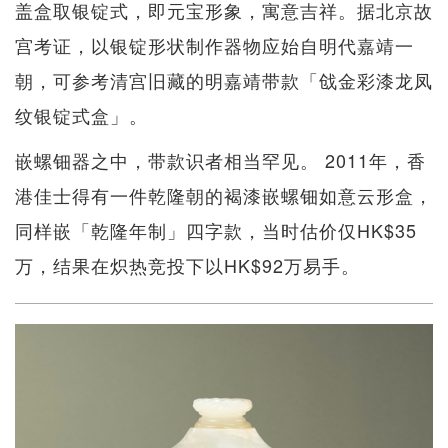
盖盒取银锭式，即元宝形象，寓意吉祥。据北京故
宫考证，以银锭形状制作器物应始自明代嘉靖一
朝，可参考清宫旧藏的明嘉靖带款「戗金彩漆龙凤
纹银锭式盒」。
嵌螺钿器之中，带款识者相当罕见。 2011年，香
港佳士得有一件乾隆朝的褐漆嵌螺钿如意云形盒，
同样嵌「乾隆年制」四字款，当时估价仅HK$35
万，结果在炽热竞投下以HK$92万易手。