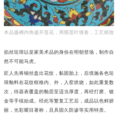
本品盏槽内饰盛开莲花，周围莲叶缠卷，工艺精致
掐丝珐琅以皇家美术品的身份在明朝登场，制作自
然不可能马虎。
匠人先将铜丝盘出花纹，黏固胎上，后填施各色珐
琅釉料在花纹框格内、外，入窑烘烧，如此重复数
次，待器表覆盖的釉层至适当厚度，再经打磨、镀
金等手续始成。经此等繁复工艺后，成品以色鲜妍
丽，光彩耀目著称，且具固久防渗等实用特质。