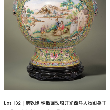
Lot 132｜清乾隆 铜胎画珐琅开光西洋人物图兽耳