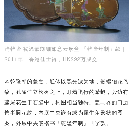
清乾隆 褐漆嵌螺钿如意云形盒 「乾隆年制」款｜
2011年，香港佳士得，HK$92万成交
本乾隆朝的盖盒，通体以黑光漆为地，嵌螺钿花鸟
纹，孔雀伫立松树之上，盯着飞行的蜻蜓，旁边有
鸢尾花生于石缝中，构图相当独特。盖与器的口边
饰半圆花纹，内底中央嵌有或为犀牛角形状的图
案，外底中央嵌楷书「乾隆年制」四字款。