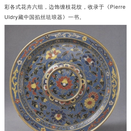
彩各式花卉六组，边饰缠枝花纹，收录于《Pierre
Uldry藏中国掐丝珐琅器》一书。