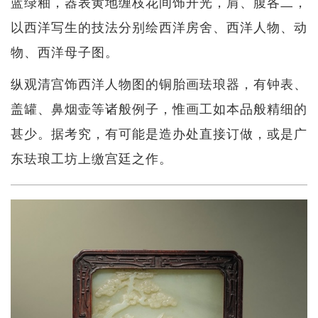
蓝绿釉，器表黄地缠枝花间饰开光，肩、腹各二，
以西洋写生的技法分别绘西洋房舍、西洋人物、动
物、西洋母子图。
纵观清宫饰西洋人物图的铜胎画珐琅器，有钟表、
盖罐、鼻烟壶等诸般例子，惟画工如本品般精细的
甚少。据考究，有可能是造办处直接订做，或是广
东珐琅工坊上缴宫廷之作。