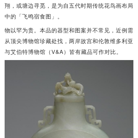
翔，或塘边寻觅，是为自五代时期传统花鸟画布局
中的「飞鸣宿食图」。
物以罕为贵。本品的器型和图案并不常见，近例需
从顶尖博物馆珍藏处找，两岸故宫和伦敦维多利亚
与艾伯特博物馆（V&A）皆有藏品可作对比。