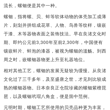
流长，螺钿便是其中一种。
螺钿，指将螺、贝、蚌等软体动物的体壳加工成薄
片，刻划并拼组成花草、人物、鸟兽等纹样，镶嵌
于漆、木等器物表面之装饰技法。早在良渚文化时
期、即约公元前3,300年至前2,300年，中国便有
镶嵌蚌片、蚌泡的漆器，被视为螺钿的滥觞。到西
周之时，嵌螺钿器物更上升至礼器地位。
相对其他工艺，螺钿的发展无疑较为缓慢。从良渚
文化过了三千多年，及至盛唐之世，才见到比较成
熟的螺钿器物。日本奈良正仓院珍藏的螺钿紫檀琵
琶，以及螺钿玳瑁八角盒，便是箇中范例。
元明时期，螺钿工艺所使用的贝壳品种更为丰富，