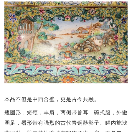
本品不但是中西合璧，更是古今共融。
瓶圆形，短颈，丰肩，两侧带兽耳，碗式腹，外撇
圈足，器形带有强烈的古代青铜器影子。罐内施浅