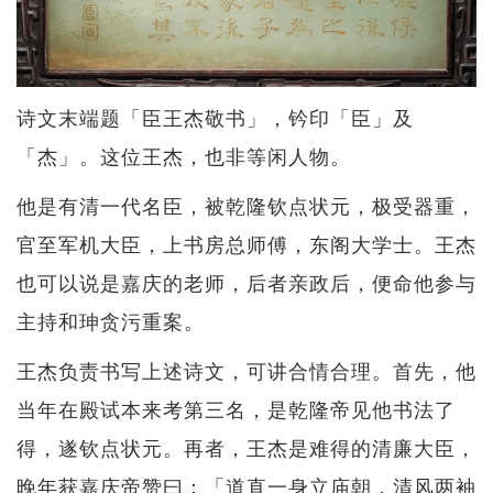
诗文末端题「臣王杰敬书」，钤印「臣」及
「杰」。这位王杰，也非等闲人物。
他是有清一代名臣，被乾隆钦点状元，极受器重，
官至军机大臣，上书房总师傅，东阁大学士。王杰
也可以说是嘉庆的老师，后者亲政后，便命他参与
主持和珅贪污重案。
王杰负责书写上述诗文，可讲合情合理。首先，他
当年在殿试本来考第三名，是乾隆帝见他书法了
得，遂钦点状元。再者，王杰是难得的清廉大臣，
晚年获嘉庆帝赞曰：「道直一身立庙朝，清风两袖