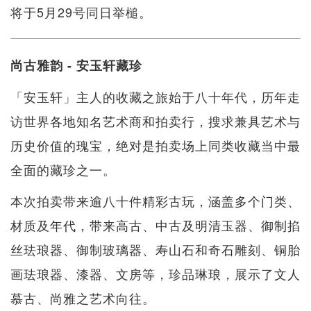
将于5月29号同日举槌。
尚古雅韵 - 安玉轩藏珍
「安玉轩」主人的收藏之旅始于八十年代，历年走
访世界各地知名艺术商和拍卖行，搜求兼具艺术与
历史价值的瑰宝，绝对是拍卖场上同类收藏当中最
全面的藏珍之一。
本次拍卖带来逾八十件精彩古玩，涵盖多个门类、
材质及年代，带来高古、中古及明清玉器、御制掐
丝珐琅器、御制玻璃器、寿山石和奇石雕刻、铜胎
画珐琅器、漆器、文房等，珍品琳琅，展示了文人
慕古、尚雅之艺术向往。