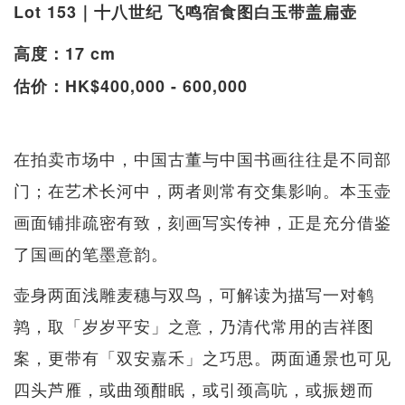
Lot 153｜十八世纪 飞鸣宿食图白玉带盖扁壶
高度：17 cm
估价：HK$400,000 - 600,000
在拍卖市场中，中国古董与中国书画往往是不同部
门；在艺术长河中，两者则常有交集影响。本玉壶
画面铺排疏密有致，刻画写实传神，正是充分借鉴
了国画的笔墨意韵。
壶身两面浅雕麦穗与双鸟，可解读为描写一对鹌
鹑，取「岁岁平安」之意，乃清代常用的吉祥图
案，更带有「双安嘉禾」之巧思。两面通景也可见
四头芦雁，或曲颈酣眠，或引颈高吭，或振翅而