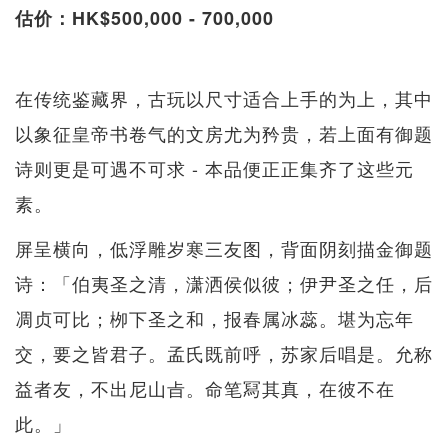
估价：HK$500,000 - 700,000
在传统鉴藏界，古玩以尺寸适合上手的为上，其中
以象征皇帝书卷气的文房尤为矜贵，若上面有御题
诗则更是可遇不可求 - 本品便正正集齐了这些元
素。
屏呈横向，低浮雕岁寒三友图，背面阴刻描金御题
诗：「伯夷圣之清，潇洒侯似彼；伊尹圣之任，后
凋贞可比；栁下圣之和，报春属冰蕊。堪为忘年
交，要之皆君子。孟氏既前呼，苏家后唱是。允称
益者友，不出尼山㫖。命笔冩其真，在彼不在
此。」