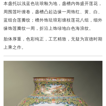
本盏托以浅蓝色珐琅釉为地，盏槽内饰盛开莲花，
周围莲叶缠卷，盏槽凸起边缘一周饰红、黄、白、
蓝组合莲瓣纹；槽外饰珐琅彩缠枝莲花八组，细外
缘饰莲瓣纹一周，折沿上饰绿地白色海浪纹。
胎体厚重，色彩纯正，工艺精致，无疑为宣德时期
上乘之作。