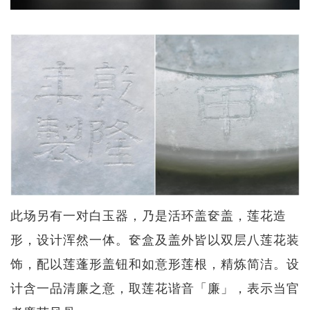
此场另有一对白玉器，乃是活环盖奁盖，莲花造
形，设计浑然一体。奁盒及盖外皆以双层八莲花装
饰，配以莲蓬形盖钮和如意形莲根，精炼简洁。设
计含一品清廉之意，取莲花谐音「廉」，表示当官