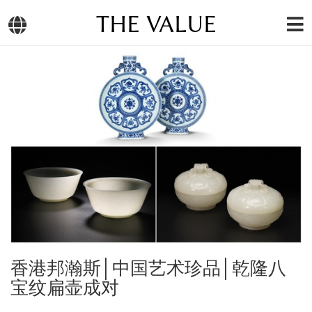
THE VALUE
香港邦瀚斯│中国艺术珍品│乾隆八
宝纹扁壶成对