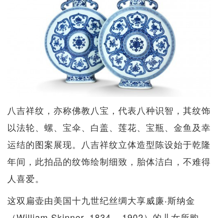
八吉祥纹，亦称佛教八宝，代表八种识智，其纹饰
以法轮、螺、宝伞、白盖、莲花、宝瓶、金鱼及幸
运结的图案展现。八吉祥纹立体造型陈设始于乾隆
年间，此拍品的纹饰绘制细致，胎体洁白，不难得
人喜爱。
这双扁壶由美国十九世纪丝绸大享威廉‧斯纳金
（William Skinner, 1834 – 1902）的儿女所购。