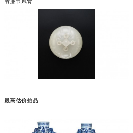
者廉节风骨​
最高估价拍品