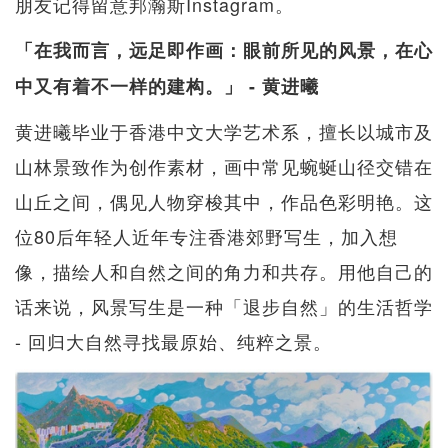
朋友记得留意邦瀚斯Instagram。
「在我而言，远足即作画：眼前所见的风景，在心
中又有着不一样的建构。」 - 黄进曦
黄进曦毕业于香港中文大学艺术系，擅长以城市及
山林景致作为创作素材，画中常见蜿蜒山径交错在
山丘之间，偶见人物穿梭其中，作品色彩明艳。这
位80后年轻人近年专注香港郊野写生，加入想
像，描绘人和自然之间的角力和共存。用他自己的
话来说，风景写生是一种「退步自然」的生活哲学
- 回归大自然寻找最原始、纯粹之景。