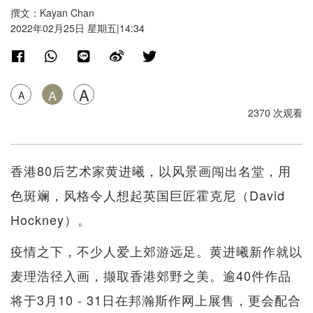
撰文：Kayan Chan
2022年02月25日 星期五|14:34
A
A
A
2370 次观看
香港80后艺术家黄进曦，以风景画闯出名堂，用
色斑斓，风格令人想起英国巨匠霍克尼（David
Hockney）。
疫情之下，不少人爱上郊游远足。黄进曦新作就以
麦理浩径入画，撷取香港郊野之美。逾40件作品
将于3月10 - 31日在邦瀚斯作网上展售，更会配合