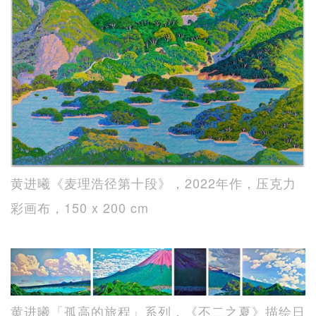
黄进曦《麦理浩径第十段》，2022年作，压克力
彩画布，150 x 200 cm
黄进曦「孤高的旅程」系列，《不二之夏》描绘日