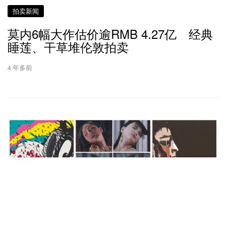
拍卖新闻
莫内6幅大作估价逾RMB 4.27亿 经典
睡莲、干草堆伦敦拍卖
4 年多前