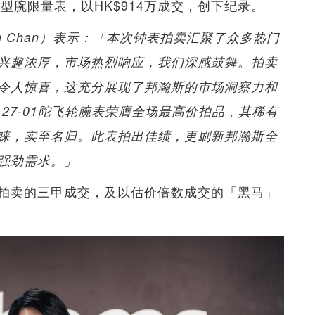
号原型腕限量表，以HK$914万成交，创下纪录。
n Chan）表示：「本次钟表拍卖汇聚了众多热门
兴趣浓厚，市场热烈响应，我们深感鼓舞。拍卖
令人惊喜，这充分展现了邦瀚斯的市场洞察力和
 RM 27-01陀飞轮腕表荣膺全场最高价拍品，其稀有
睐，实至名归。此表拍出佳绩，更刷新邦瀚斯全
强劲需求。」
拍卖的三甲成交，及以估价倍数成交的「黑马」