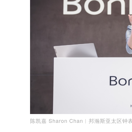
陈凯嘉 Sharon Chan︱邦瀚斯亚太区