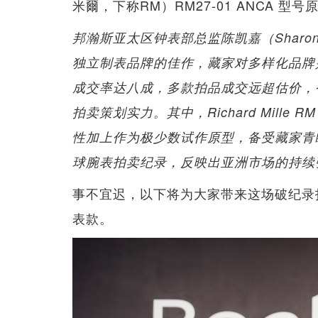
米爾，下称RM）RM27-01 ANCA 型
邦瀚斯亚太区钟表部总监陈凯嘉（Sharo
独立制表品牌的佳作，藏家对多样化品牌
成交率达八成，多款拍品成交远超估价，
拍卖策划实力。其中，Richard Mille
性加上作为极少数试作原型，备受藏家青
球腕表拍卖纪录，反映出亚洲市场的持续
事不宜迟，以下将为大家带来这场破纪录
表款。