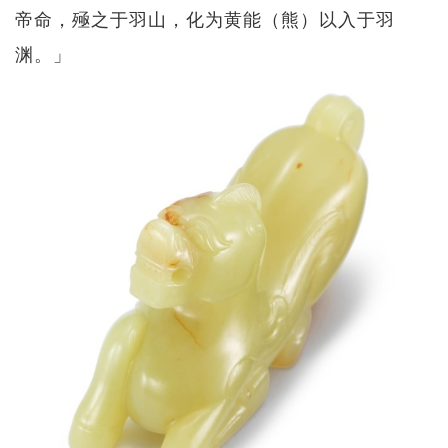
帝命，殛之于羽山，化为黄能（熊）以入于羽
渊。」