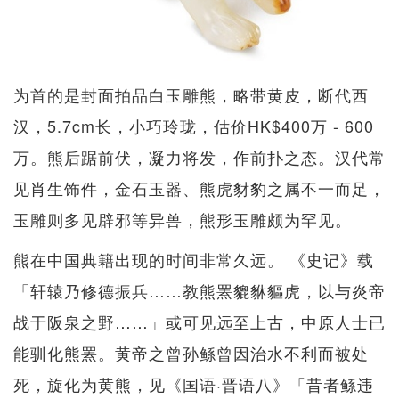
为首的是封面拍品白玉雕熊，略带黄皮，断代西
汉，5.7cm长，小巧玲珑，估价HK$400万 - 600
万。熊后踞前伏，凝力将发，作前扑之态。汉代常
见肖生饰件，金石玉器、熊虎豺豹之属不一而足，
玉雕则多见辟邪等异兽，熊形玉雕颇为罕见。
熊在中国典籍出现的时间非常久远。 《史记》载
「轩辕乃修德振兵……教熊罴貔貅貙虎，以与炎帝
战于阪泉之野……」或可见远至上古，中原人士已
能驯化熊罴。黄帝之曾孙鲧曾因治水不利而被处
死，旋化为黄熊，见《国语·晋语八》「昔者鲧违