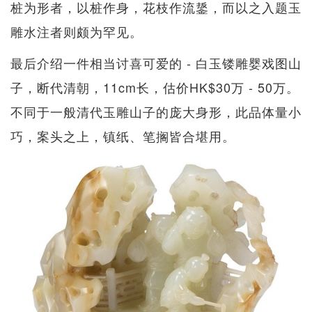
桩为形者，以桩作身，花枝作流鋬，而以之入题玉
雕水注者则颇为罕见。
最后介绍一件相当讨喜可爱的 - 白玉镂雕婴戏图山
子，断代清朝，11cm长，估价HK$30万 - 50万。
不同于一般清代玉雕山子的庞大身形，此品体量小
巧，案头之上，镇纸、笔搁皆合堪用。