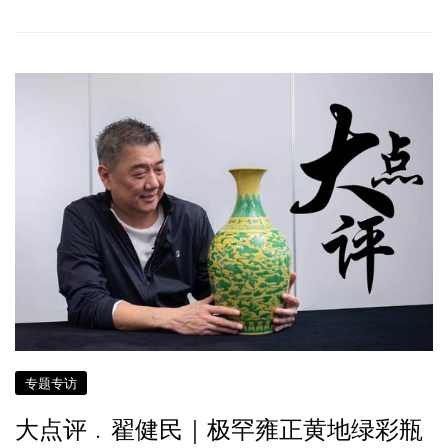
专题专访
大点评﹒翟健民｜极罕雍正黄地绿彩瓶