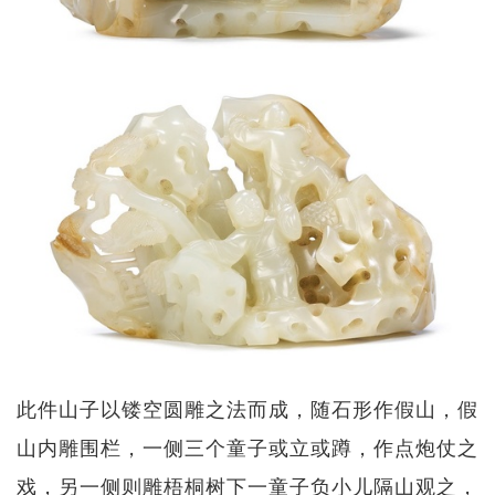
此件山子以镂空圆雕之法而成，随石形作假山，假
山内雕围栏，一侧三个童子或立或蹲，作点炮仗之
戏，另一侧则雕梧桐树下一童子负小儿隔山观之，