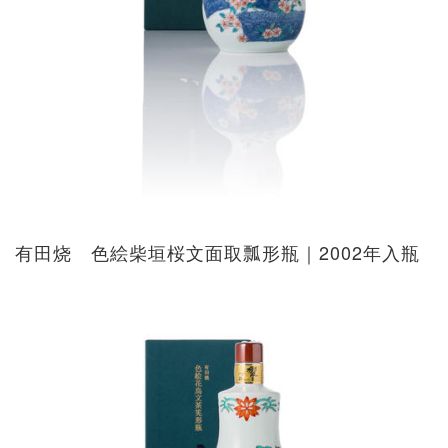
有田烧 色絵柴垣桜文面取瓢形瓶｜2002年入瓶