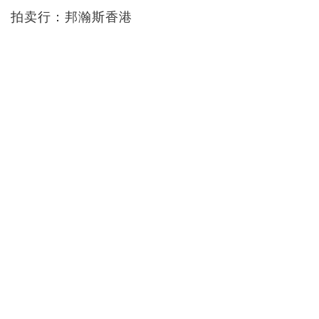
拍卖行：邦瀚斯香港
场次：威士忌（网上专场）
拍卖时间：即日起至 2018/1/20 8pm 完结