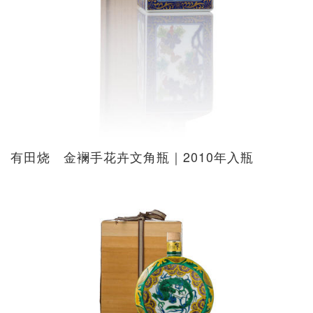
有田烧 金襕手花卉文角瓶｜2010年入瓶