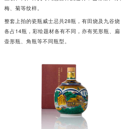
梅、菊等纹样。
整套上拍的瓷瓶威士忌共28瓶，有田烧及九谷烧
各占14瓶，彩绘题材各有不同，亦有筅形瓶、扁
壶形瓶、角瓶等不同瓶型。