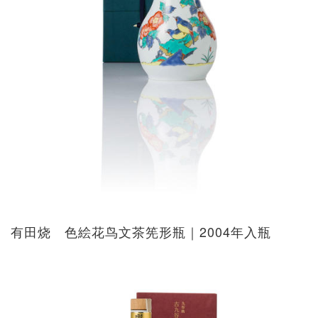
有田烧 色絵花鸟文茶筅形瓶｜2004年入瓶