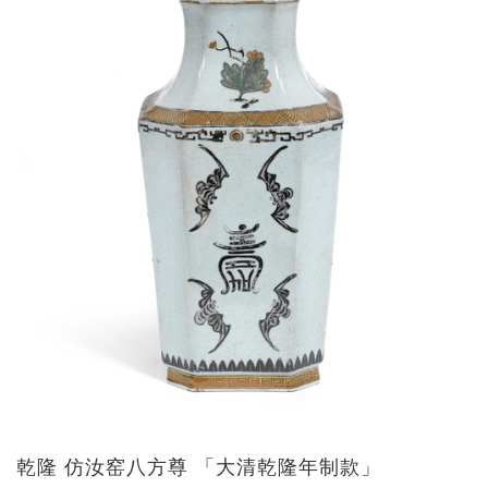
乾隆 仿汝窑八方尊 「大清乾隆年制款」