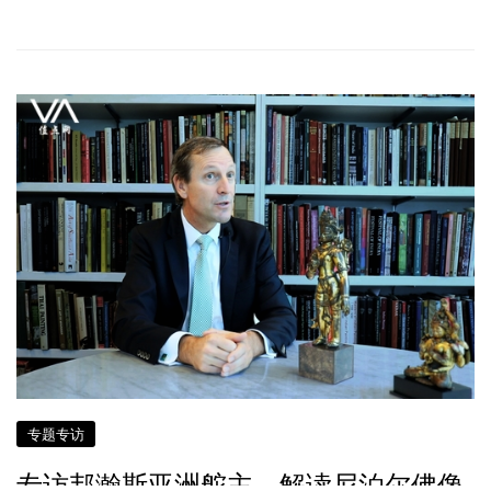
专题专访
专访邦瀚斯亚洲舵主 解读尼泊尔佛像