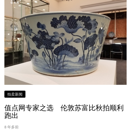
拍卖新闻
值点网专家之选 伦敦苏富比秋拍顺利
跑出
8 年多前