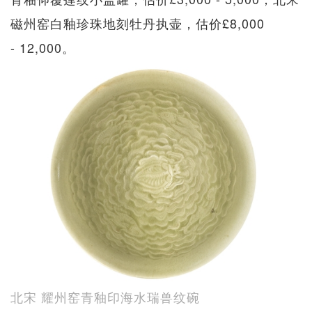
磁州窑白釉珍珠地刻牡丹执壶，估价£8,000
- 12,000。
北宋 耀州窑青釉印海水瑞兽纹碗