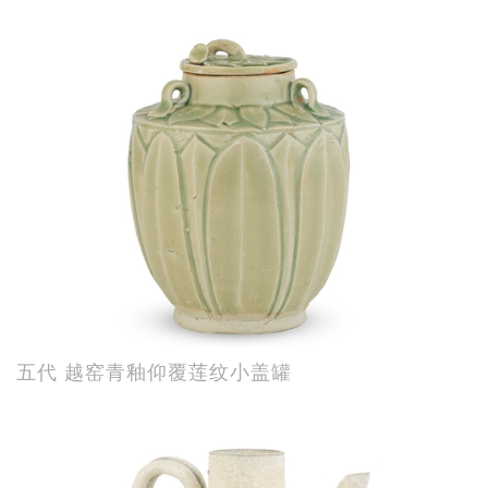
五代 越窑青釉仰覆莲纹小盖罐