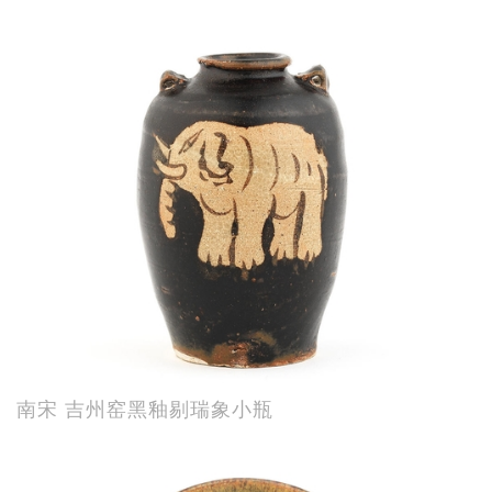
南宋 吉州窑黑釉剔瑞象小瓶