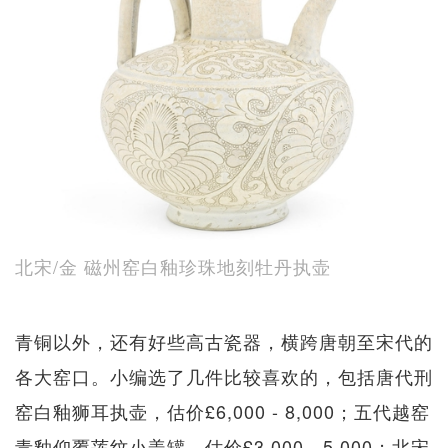
北宋/金 磁州窑白釉珍珠地刻牡丹执壶
青铜以外，还有好些高古瓷器，横跨唐朝至宋代的
各大窑口。小编选了几件比较喜欢的，包括唐代刑
窑白釉狮耳执壶，估价£6,000 - 8,000；五代越窑
青釉仰覆莲纹小盖罐，估价£3,000 - 5,000；北宋