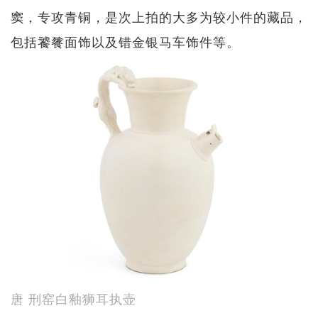
窦，专攻青铜，是次上拍的大多为较小件的藏品，
包括饕餮面饰以及错金银马车饰件等。
唐 刑窑白釉狮耳执壶