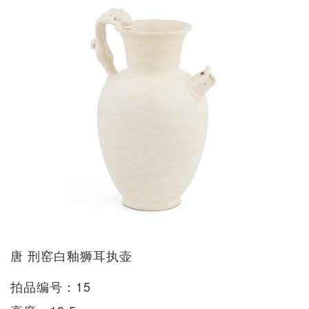
唐 刑窑白釉狮耳执壶
拍品编号：15