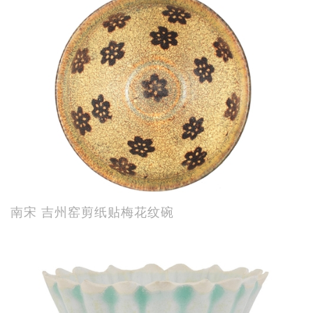
南宋 吉州窑剪纸贴梅花纹碗