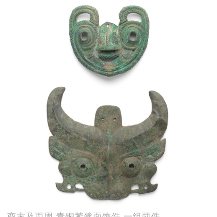
商末及西周 青铜饕餮面饰件 一组两件