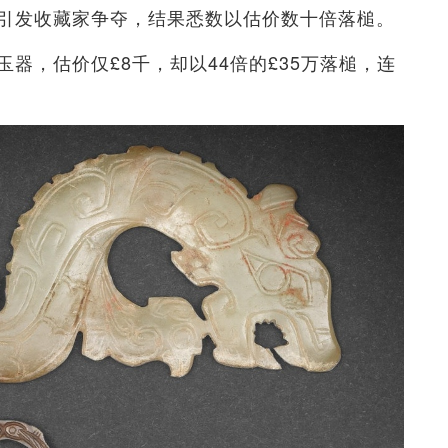
引发收藏家争夺，结果悉数以估价数十倍落槌。
器，估价仅£8千，却以44倍的£35万落槌，连