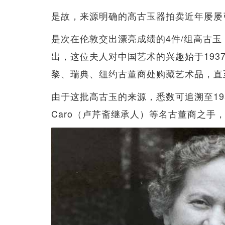
是故，来源明确的高古玉器拍卖近年屡屡
是次在伦敦交出漂亮成绩的4件/组高古玉，均
出，这位夫人对中国艺术的兴趣始于19
黎、瑞典、纽约古董商处购藏艺术品，直
由于这批高古玉的来源，悉数可追溯至195
Caro（卢芹斋继承人）等名古董商之手