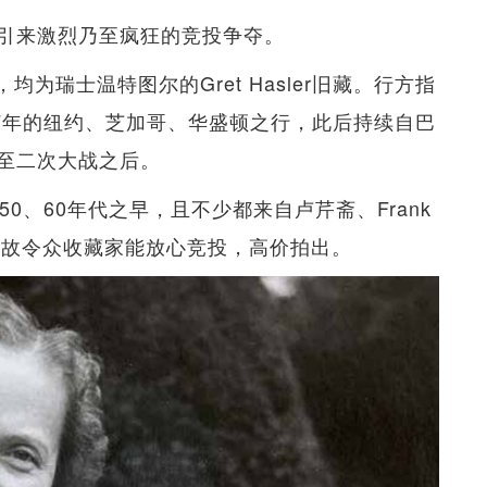
引来激烈乃至疯狂的竞投争夺。
为瑞士温特图尔的Gret Hasler旧藏。行方指
37年的纽约、芝加哥、华盛顿之行，此后持续自巴
至二次大战之后。
0、60年代之早，且不少都来自卢芹斋、Frank
，故令众收藏家能放心竞投，高价拍出。