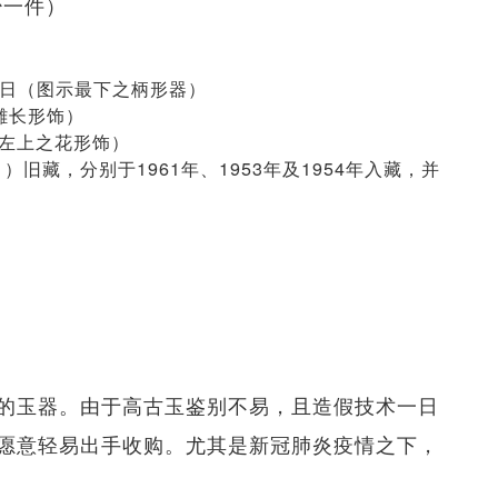
少一件）
9月19日（图示最下之柄形器）
镂雕长形饰）
图示左上之花形饰）
1971）旧藏，分别于1961年、1953年及1954年入藏，并
的玉器。由于高古玉鉴别不易，且造假技术一日
愿意轻易出手收购。尤其是新冠肺炎疫情之下，