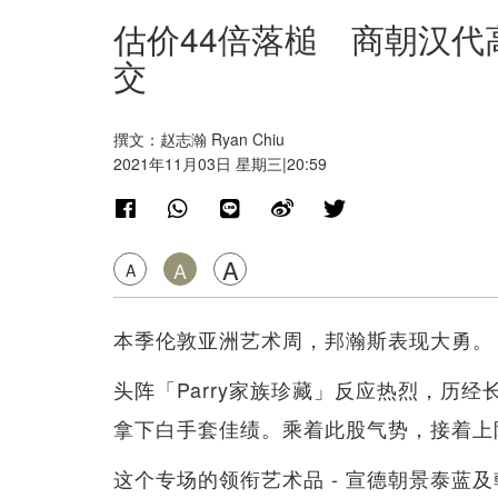
估价44倍落槌 商朝汉代高
交
撰文：赵志瀚 Ryan Chiu
2021年11月03日 星期三|20:59
A
A
A
本季伦敦亚洲艺术周，邦瀚斯表现大勇。
头阵「Parry家族珍藏」反应热烈，历经
拿下白手套佳绩。乘着此股气势，接着上
这个专场的领衔艺术品 - 宣德朝景泰蓝