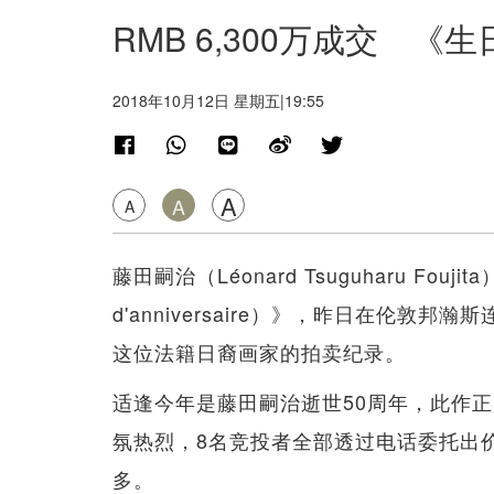
RMB 6,300万成交 
2018年10月12日 星期五|19:55
A
A
A
藤田嗣治（Léonard Tsuguharu Fou
d'anniversaire）》，昨日在伦敦邦瀚
这位法籍日裔画家的拍卖纪录。
适逢今年是藤田嗣治逝世50周年，此作正是
氛热烈，8名竞投者全部透过电话委托出价
多。