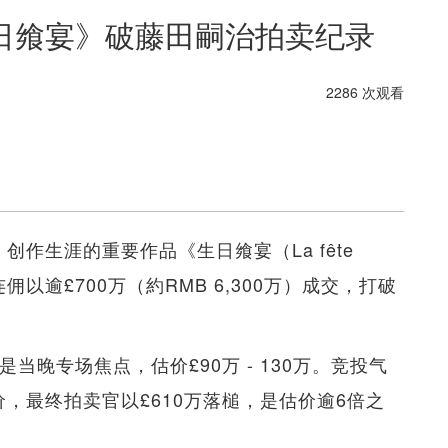
《生日飨宴》破藤田嗣治拍卖纪录
2286 次观看
jita）创作生涯的重要作品《生日飨宴（La fête
斯连佣以逾£700万（約RMB 6,300万）成交，打破
当晚专场焦点，估价£90万 - 130万。竞投气
，最终拍卖官以£610万落槌，是估价逾6倍之