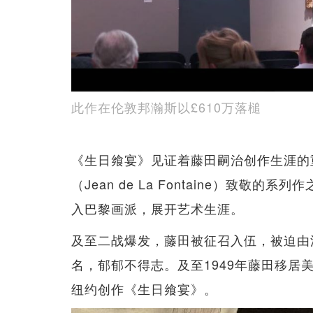
此作在伦敦邦瀚斯以£610万落槌
《生日飨宴》见证着藤田嗣治创作生涯的
（Jean de La Fontaine）致
入巴黎画派，展开艺术生涯。
及至二战爆发，藤田被征召入伍，被迫由
名，郁郁不得志。及至1949年藤田移
纽约创作《生日飨宴》。