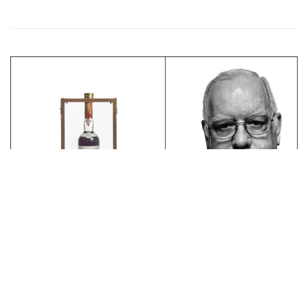
拍卖新闻
60年麦卡伦纽约上拍 威士忌之王有望