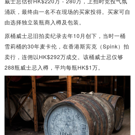
威士忌估价HK$220万 - 280万，上拍时竞投气氛
涌跃，最终由一名不在现场的买家投得。买家可自
由选择独立装瓶商入樽及包装。
原桶威士忌旧拍卖纪录去年10月创下，当时一桶
雪莉桶的30年麦卡伦，在香港斯宾克（Spink）拍
卖行，连佣以HK$292万成交。该桶威士忌仅够
288瓶威士忌入樽，平均每瓶HK$1万。