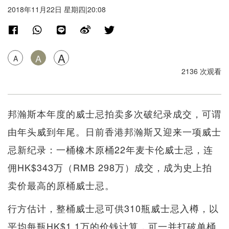
2018年11月22日 星期四|20:08
A
A
A
2136 次观看
邦瀚斯本年度的威士忌拍卖多次破纪录成交，可谓
由年头威到年尾。日前香港邦瀚斯又迎来一项威士
忌新纪录：一桶橡木原桶22年麦卡伦威士忌，连
佣HK$343万（RMB 298万）成交，成为史上拍
卖价最高的原桶威士忌。
行方估计，整桶威士忌可供310瓶威士忌入樽，以
平均每瓶HK$1.1万的价钱计算，可一并打破单桶