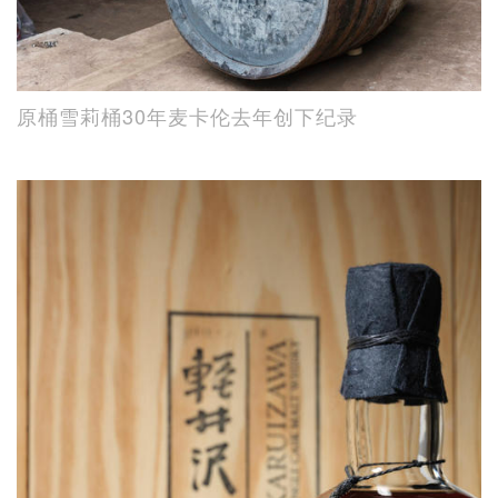
原桶雪莉桶30年麦卡伦去年创下纪录