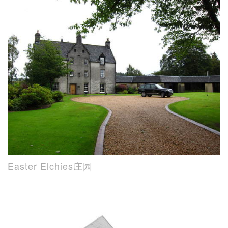
Easter Elchies庄园