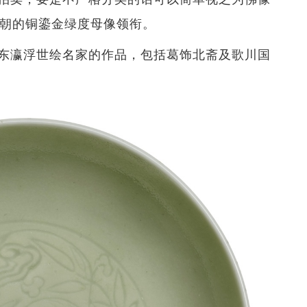
王朝的铜鎏金绿度母像领衔。
东瀛浮世绘名家的作品，包括葛饰北斋及歌川国