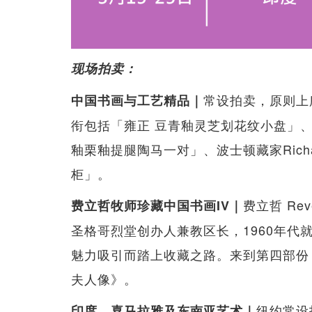
现场拍卖：
常设拍卖，原则上
中国书画与工艺精品｜
衔包括「雍正 豆青釉灵芝划花纹小盘」、美国藏家
釉栗釉提腿陶马一对」、波士顿藏家Richar
柜」。
费立哲 Rev
费立哲牧师珍藏中国书画IV｜
圣格哥烈堂创办人兼教区长，1960年
魅力吸引而踏上收藏之路。来到第四部份
夫人像》。
纽约常设
印度、喜马拉雅及东南亚艺术｜