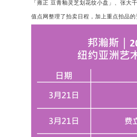
「雍正 豆青釉灵芝划花纹小盘」、张大
值点网整理了拍卖日程，加上重点拍品的