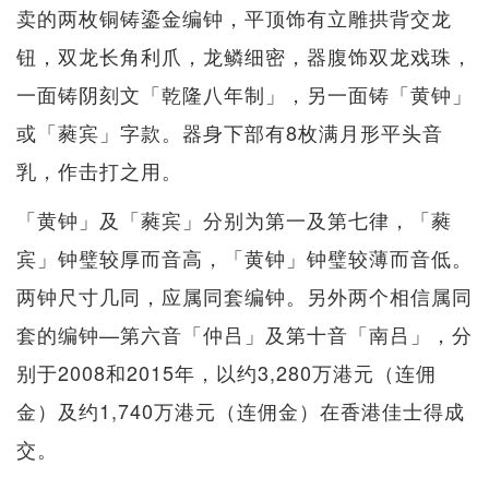
卖的两枚铜铸鎏金编钟，平顶饰有立雕拱背交龙
钮，双龙长角利爪，龙鳞细密，器腹饰双龙戏珠，
一面铸阴刻文「乾隆八年制」，另一面铸「黄钟」
或「蕤宾」字款。器身下部有8枚满月形平头音
乳，作击打之用。
「黄钟」及「蕤宾」分别为第一及第七律，「蕤
宾」钟璧较厚而音高，「黄钟」钟璧较薄而音低。
两钟尺寸几同，应属同套编钟。另外两个相信属同
套的编钟—第六音「仲吕」及第十音「南吕」，分
别于2008和2015年，以约3,280万港元（连佣
金）及约1,740万港元（连佣金）在香港佳士得成
交。