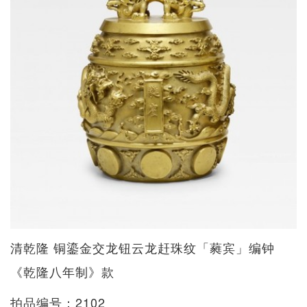
清乾隆 铜鎏金交龙钮云龙赶珠纹「蕤宾」编钟
《乾隆八年制》款
拍品编号：2102