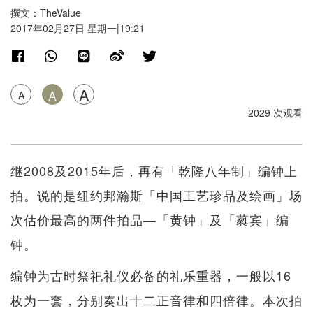
撰文：TheValue
2017年02月27日 星期一|19:21
A
A
A
2029 次观看
继2008及2015年后，再有「乾隆八年制」编钟上
拍。说的是纽约邦瀚斯「中国工艺珍品及绘画」场
次估价最高的两件拍品—「黄钟」及「蕤宾」编
钟。
编钟为古时祭祀礼仪必备的礼乐重器，一般以16
枚为一套，分别奏出十二正音律和四倍律。本次拍