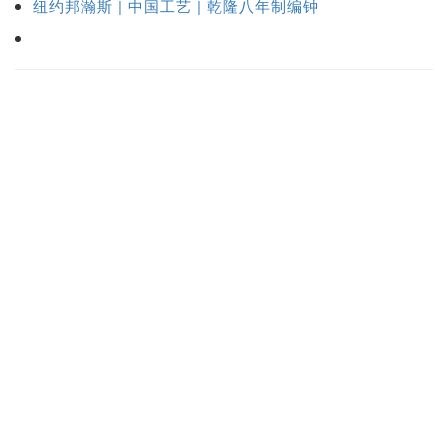
纽约邦瀚斯 | 中国工艺 | 乾隆八年制编钟